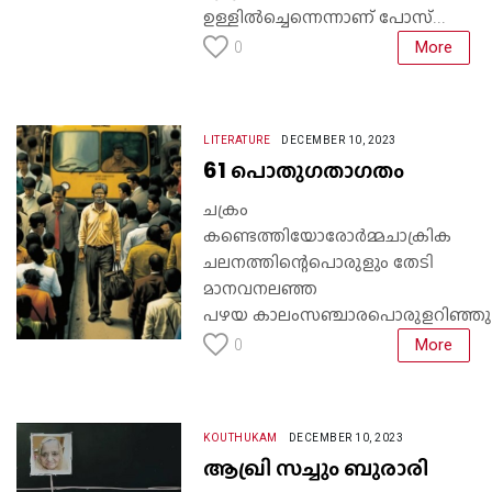
ഉള്ളില്‍ച്ചെന്നെന്നാണ് പോസ്...
More
0
LITERATURE
DECEMBER 10, 2023
61 പൊതുഗതാഗതം
ചക്രം
കണ്ടെത്തിയോരോർമ്മചാക്രിക
ചലനത്തിന്റെപൊരുളും തേടി
മാനവനലഞ്ഞ
പഴയ കാലംസഞ്ചാരപൊരുളറിഞ്ഞുച
More
0
KOUTHUKAM
DECEMBER 10, 2023
ആഖ്രി സച്ചും ബുരാരി