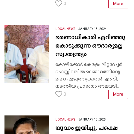
More
0
LOCALNEWS
JANUARY 13, 2024
ഭരണാധികാരി എറിഞ്ഞു
കൊടുക്കുന്ന ഔദാര്യമല്ല
സ്വാതന്ത്ര്യം
കോഴിക്കോട് കേരളം ലിറ്ററേച്ചർ
ഫെസ്റ്റിവലിൽ മലയാളത്തിന്റെ
മഹാ എഴുത്തുകാരൻ എം ടി,
നടത്തിയ പ്രസംഗം അലയടി...
More
0
LOCALNEWS
JANUARY 13, 2024
യുദ്ധം ജയിച്ചു, പക്ഷെ