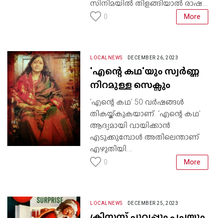
സിനിമയിൽ തിളങ്ങിയാൽ രാഷ...
More
0
LOCALNEWS
DECEMBER 26, 2023
'എന്റെ കഥ'യും സ്വർണ്ണ
നിറമുള്ള സെക്സും
'എന്റെ കഥ' 50 വർഷങ്ങൾ
തികയ്ക്കുകയാണ്. 'എന്റെ കഥ'
ആദ്യമായി വായിക്കാൻ
എടുക്കുമ്പോൾ അതിലെന്താണ്
എഴുതിയി...
More
0
LOCALNEWS
DECEMBER 25, 2023
ക്രിസ്മസ് ചുവപ്പും പച്ചയും