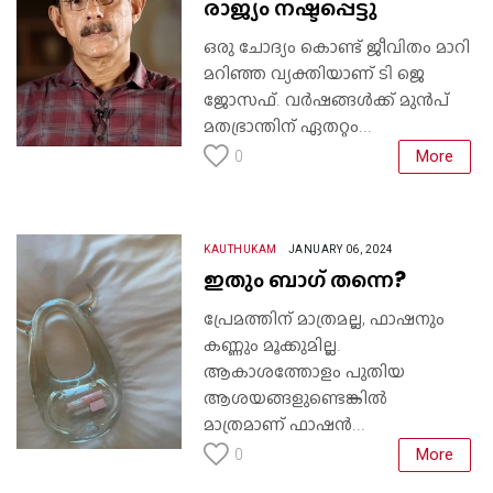
രാജ്യം നഷ്ടപ്പെട്ടു
ഒരു ചോദ്യം കൊണ്ട് ജീവിതം മാറി
മറിഞ്ഞ വ്യക്തിയാണ് ടി ജെ
ജോസഫ്. വർഷങ്ങൾക്ക് മുൻപ്
മതഭ്രാന്തിന് ഏതറ്റം...
More
0
KAUTHUKAM
JANUARY 06, 2024
ഇതും ബാഗ് തന്നെ?
പ്രേമത്തിന് മാത്രമല്ല, ഫാഷനും
കണ്ണും മൂക്കുമില്ല.
ആകാശത്തോളം പുതിയ
ആശയങ്ങളുണ്ടെങ്കിൽ
മാത്രമാണ് ഫാഷൻ...
More
0