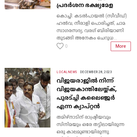
പ്രദർശന ഭക്ഷ്യമേള
കൊച്ചി: കടൽപായൽ (സീവീഡ്)
ഹൽവ, നീരാളി പൊരിച്ചത്, ചാമ
സാഗരസദ്യ, വരഗ് ബിരിയാണി
തുടങ്ങി അനേകം ചെറുധ...
More
0
LOCALNEWS
DECEMBER 28, 2023
വിജയരാജിൽ നിന്ന്
വിജയകാന്തിലേയ്ക്ക്,
പുരട്ച്ചി കലൈഞ്ജർ
എന്ന ക്യാപ്റ്റൻ
തമിഴ്‌നാടിന് രാഷ്ട്രീയവും
സിനിമയും ഒരേ തട്ടിലായിരുന്ന
ഒരു കാലമുണ്ടായിരുന്നു.