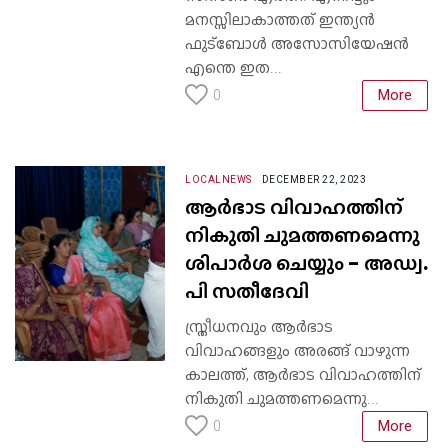
മനസ്സിലാകാത്തത് ഇന്ത്യൻ
ഫുട്ബോൾ അസോസിയേഷൻ
എന്തെ ഇത...
More
0
LOCALNEWS
DECEMBER 22, 2023
ആര്‍ഭാട വിവാഹത്തിന്
നികുതി ചുമത്തണമെന്നു
ശിപാര്‍ശ ചെയ്യും - അഡ്വ.
പി സതീദേവി
സ്ത്രീധനവും ആർഭാട
വിവാഹങ്ങളും അരങ്ങ് വാഴുന്ന
കാലത്ത്, ആര്‍ഭാട വിവാഹത്തിന്
നികുതി ചുമത്തണമെന്നു...
More
0