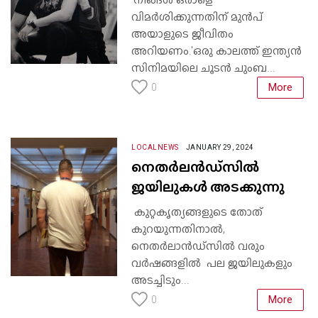
വിമർശിക്കുന്നതിന് മുൻപ്
അയാളുടെ ജീവിതം
അറിയണം.'ഒരു കാലത്ത് ഇന്ത്യൻ
സിനിമയിലെ ചൂടൻ ചുംബ...
More
0
LOCALNEWS
JANUARY 29, 2024
നെതർലൻഡ്‌സിൽ
ജയിലുകൾ അടക്കുന്നു
കുറ്റകൃത്യങ്ങളുടെ തോത്
കുറയുന്നതിനാൽ,
നെതർലാൻഡ്സിൽ വരും
വർഷങ്ങളിൽ പല ജയിലുകളും
അടച്ചിടും...
More
0