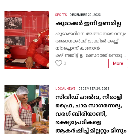
SPORTS
DECEMBER 29, 2023
ഷൂമാക്കർ ഇനി ഉണരില്ല
ഷൂമാക്കറിനെ അങ്ങനെയൊന്നും
ആരാധകർക്ക് ട്രാക്കിൽ കണ്ണ്
നിറച്ചൊന്ന് കാണാൻ
കഴിഞ്ഞിട്ടില്ല. മത്സരത്തിനൊടു...
More
0
LOCALNEWS
DECEMBER 29, 2023
സീവീഡ് ഹൽവ, നീരാളി
ഫ്രൈ, ചാമ സാഗരസദ്യ,
വരഗ് ബിരിയാണി,
ഭക്ഷ്യപ്രേമികളെ
ആകർഷിച്ച് മില്ലറ്റും മീനും