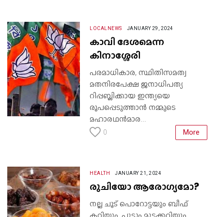
LOCALNEWS
JANUARY 29, 2024
കാവി ദേശമെന്ന
കിനാശ്ശേരി
പരമാധികാര, സ്ഥിതിസമത്വ
മതനിരപേക്ഷ ജനാധിപത്യ
റിപ്പബ്ലിക്കായ ഇന്ത്യയെ
രൂപപ്പെടുത്താൻ നമ്മുടെ
മഹാരഥൻമാര...
More
0
HEALTH
JANUARY 21, 2024
രുചിയോ ആരോഗ്യമോ?
നല്ല ചൂട് പൊറോട്ടയും ബീഫ്
കറിയും, പുട്ടും മുട്ടക്കറിയും