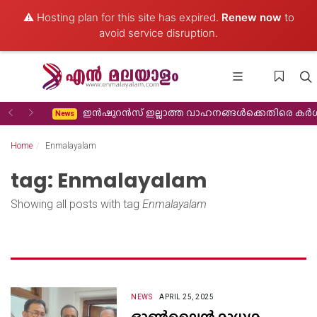
⚠️ Hosting plan for this site has expired.
Renew now
to
avoid service disruption.
Previous
Next
ഇൻഷുറൻസ് ഇല്ലാത്ത വാഹനങ്ങൾക്കെതിരെ കർ
News
Home
Enmalayalam
tag: Enmalayalam
Showing all posts with tag
Enmalayalam
NEWS
APRIL 25, 2025
ഓൺലൈൻ മാധ്യമ