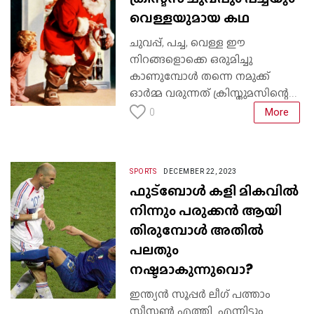
വെള്ളയുമായ കഥ
ചുവപ്പ്, പച്ച, വെള്ള ഈ
നിറങ്ങളൊക്കെ ഒരുമിച്ചു
കാണുമ്പോൾ തന്നെ നമുക്ക്
ഓർമ്മ വരുന്നത് ക്രിസ്തുമസിന്റെ...
More
0
SPORTS
DECEMBER 22, 2023
ഫുട്ബോൾ കളി മികവിൽ
നിന്നും പരുക്കൻ ആയി
തിരുമ്പോൾ അതിൽ
പലതും
നഷ്ടമാകുന്നുവൊ?
ഇന്ത്യൻ സൂപ്പർ ലീഗ് പത്താം
സീസൺ എത്തി. എന്നിട്ടും