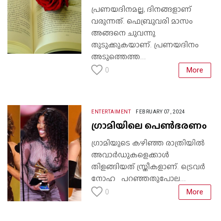
പ്രണയദിനമല്ല, ദിനങ്ങളാണ്
വരുന്നത്. ഫെബ്രുവരി മാസം
അങ്ങനെ ചുവന്നു
തുടുക്കുകയാണ്. പ്രണയദിനം
അടുത്തെത്ത...
More
0
ENTERTAIMENT
FEBRUARY 07, 2024
ഗ്രാമിയിലെ പെൺഭരണം
ഗ്രാമിയുടെ കഴിഞ്ഞ രാത്രിയിൽ
അവാർഡുകളെക്കാൾ
തിളങ്ങിയത് സ്ത്രീകളാണ്. ട്രെവർ
നോഹ പറഞ്ഞതുപോല...
More
0