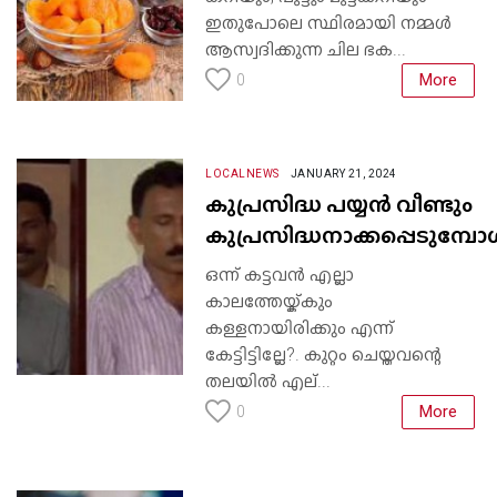
ഇതുപോലെ സ്ഥിരമായി നമ്മൾ
ആസ്വദിക്കുന്ന ചില ഭക...
More
0
LOCALNEWS
JANUARY 21, 2024
കുപ്രസിദ്ധ പയ്യൻ വീണ്ടും
കുപ്രസിദ്ധനാക്കപ്പെടുമ്പ
ഒന്ന് കട്ടവൻ എല്ലാ
കാലത്തേയ്ക്കും
കള്ളനായിരിക്കും എന്ന്
കേട്ടിട്ടില്ലേ?. കുറ്റം ചെയ്തവന്റെ
തലയിൽ എല്...
More
0