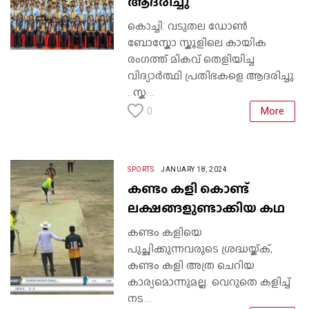
ആദരിച്ചു
കൊച്ചി: വടുതല ഡോൺ
ബോസ്കോ സ്കൂളിലെ കായിക
രംഗത്ത് മികവ് തെളിയിച്ച
വിദ്യാർത്ഥി പ്രതിഭകളെ ആദരിച്ചു
. സ്ക...
More
0
SPORTS
JANUARY 18, 2024
കണ്ടം കളി കൊണ്ട്
ലക്ഷങ്ങളുണ്ടാക്കിയ കഥ
കണ്ടം കളിയെ
പുച്ഛിക്കുന്നവരുടെ ശ്രദ്ധയ്ക്ക്,
കണ്ടം കളി അത്ര ചെറിയ
കാര്യമൊന്നുമല്ല. വെറുതെ കളിച്ച്
നട...