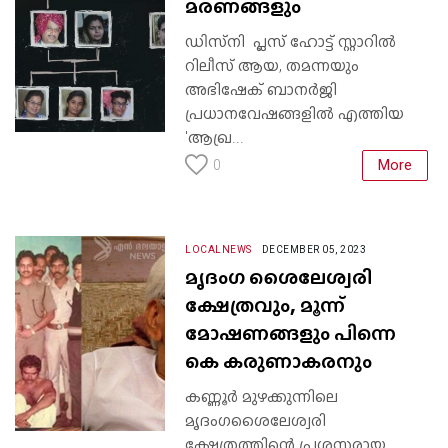
മരണങ്ങളും
ഡിസ്‌നി പ്ലസ് ഹോട്ട് സ്റ്റാറിൽ
റിലീസ് ആയ, തമന്നയും
അഭിഷേക് ബാനർജി
പ്രധാനവേഷങ്ങളിൽ എത്തിയ
'ആഖ്ര...
More
0
LOCALNEWS
DECEMBER 05, 2023
മൃദംഗ ശൈലേശ്വരി
ക്ഷേത്രവും, മൂന്ന്
മോഷണങ്ങളും പിന്നെ
കെ കരുണാകരനും
കണ്ണൂർ മുഴക്കുന്നിലെ
മൃദംഗശൈലേശ്വരി
ക്ഷേത്രത്തിന്റെ പ്രശസ്തരായ