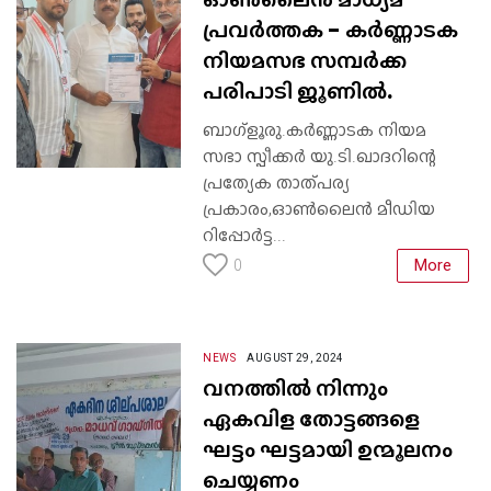
പ്രവർത്തക - കർണ്ണാടക
നിയമസഭ സമ്പർക്ക
പരിപാടി ജൂണിൽ.
ബാഗ്ളൂരു.കർണ്ണാടക നിയമ
സഭാ സ്പീക്കർ യു.ടി.ഖാദറിന്റെ
പ്രത്യേക താത്പര്യ
പ്രകാരം,ഓൺലൈൻ മീഡിയ
റിപ്പോർട്ട...
More
0
NEWS
AUGUST 29, 2024
വനത്തിൽ നിന്നും
ഏകവിള തോട്ടങ്ങളെ
ഘട്ടം ഘട്ടമായി ഉന്മൂലനം
ചെയ്യണം