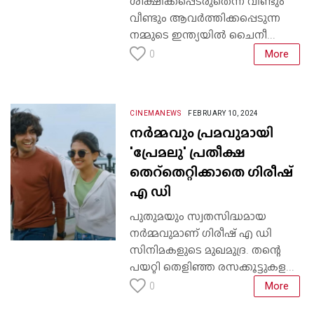
ശിക്ഷിക്കപ്പെടരുതെന്ന് വീണ്ടും
വീണ്ടും ആവർത്തിക്കപ്പെടുന്ന
നമ്മുടെ ഇന്ത്യയിൽ ചൈനീ...
More
0
CINEMANEWS
FEBRUARY 10, 2024
നർമ്മവും പ്രമവുമായി
'പ്രേമലു' പ്രതീക്ഷ
തെറ്തെറ്റിക്കാതെ ഗിരീഷ്
എ ഡി
പുതുമയും സ്വതസിദ്ധമായ
നർമ്മവുമാണ് ഗിരീഷ് എ ഡി
സിനിമകളുടെ മുഖമുദ്ര. തന്റെ
പയറ്റി തെളിഞ്ഞ രസക്കൂട്ടുകള...
More
0