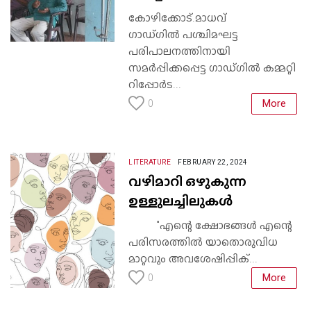
കോഴിക്കോട്.മാധവ്
ഗാഡ്ഗിൽ പശ്ചിമഘട്ട
പരിപാലനത്തിനായി
സമർപ്പിക്കപ്പെട്ട ഗാഡ്ഗിൽ കമ്മറ്റി
റിപ്പോർട...
More
0
LITERATURE
FEBRUARY 22, 2024
വഴിമാറി ഒഴുകുന്ന
ഉള്ളുലച്ചിലുകൾ
"എന്റെ ക്ഷോഭങ്ങൾ എന്റെ
പരിസരത്തിൽ യാതൊരുവിധ
മാറ്റവും അവശേഷിപ്പിക്...
More
0