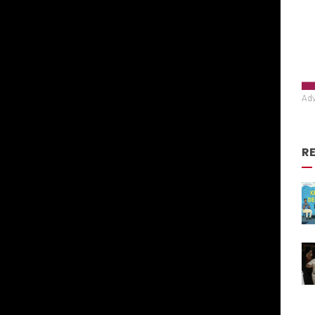
Adv
R