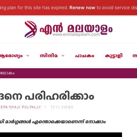
ng plan for this site has expired.
Renew now
to avoid service dis
ആരോഗ്യം
സിനിമ
പാചകം
കൂട്ടാളി
സ
ത് ലോകം
ങനെ പരിഹരിക്കാം
EEPA SHAJI PULPALLY
1511 VIEWS
ിധി മാർഗ്ഗങ്ങൾ എന്തൊക്കെയാണെന്ന് നോക്കാം