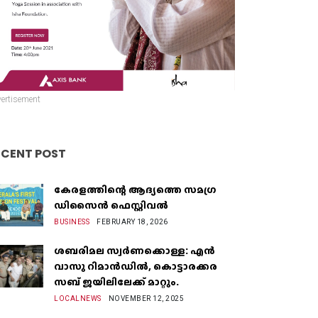
ertisement
ECENT POST
കേരളത്തിന്റെ ആദ്യത്തെ സമഗ്ര
ഡിസൈൻ ഫെസ്റ്റിവൽ
BUSINESS
FEBRUARY 18, 2026
ശബരിമല സ്വർണക്കൊള്ള: എൻ
വാസു റിമാൻഡിൽ, കൊട്ടാരക്കര
സബ് ജയിലിലേക്ക് മാറ്റും.
LOCALNEWS
NOVEMBER 12, 2025