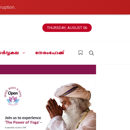
ruption.
THURSDAY, AUGUST 06
ർവ്വകല
നേരംപോക്ക്
News