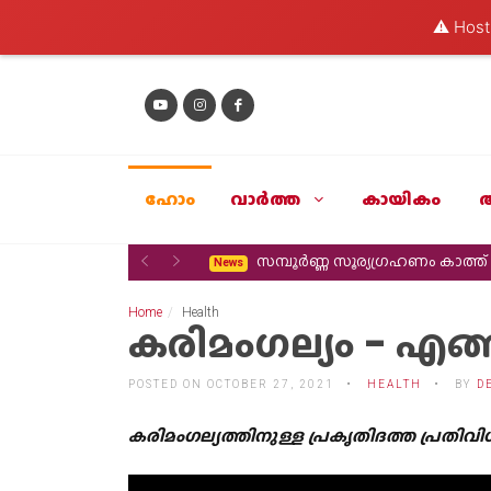
⚠️ Hosti
ഹോം
വാര്‍ത്ത
കായികം
Previous
Next
സമ്പൂർണ്ണ സൂര്യഗ്രഹണം കാത്
News
Home
Health
കരിമംഗല്യം - എങ്
POSTED ON OCTOBER 27, 2021
HEALTH
BY
D
കരിമംഗല്യത്തിനുള്ള പ്രകൃതിദത്ത പ്രതിവ