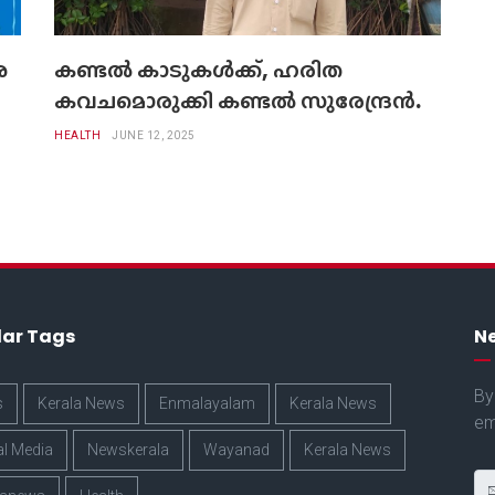
ശ
കണ്ടൽ കാടുകൾക്ക്, ഹരിത
കവചമൊരുക്കി കണ്ടൽ സുരേന്ദ്രൻ.
HEALTH
JUNE 12, 2025
lar Tags
Ne
By
s
Kerala News
Enmalayalam
Kerala News
em
al Media
Newskerala
Wayanad
Kerala News