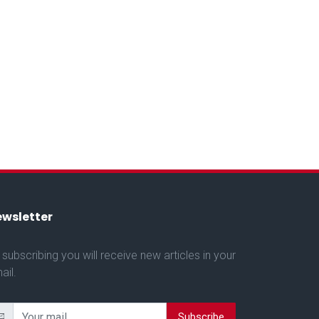
wsletter
 subscribing you will receive new articles in your
ail.
Subscribe