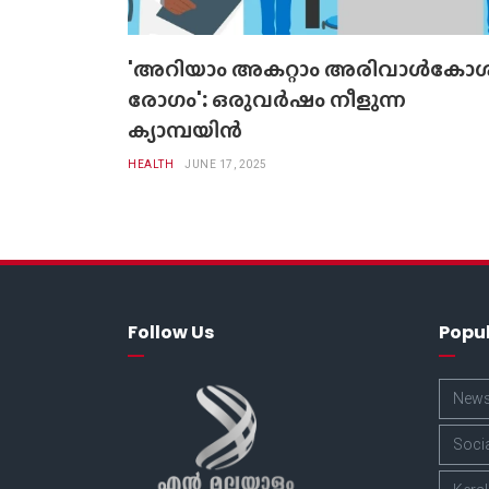
'അറിയാം അകറ്റാം അരിവാള്‍കോ
രോഗം': ഒരുവര്‍ഷം നീളുന്ന
ക്യാമ്പയിന്‍
HEALTH
JUNE 17, 2025
Follow Us
Popu
New
Soci