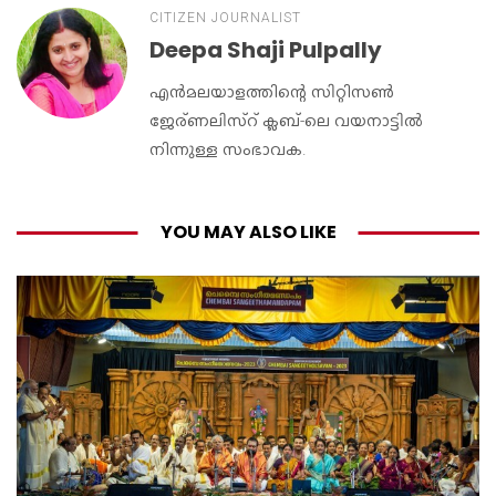
CITIZEN JOURNALIST
Deepa Shaji Pulpally
എൻമലയാളത്തിന്റെ സിറ്റിസൺ
ജേര്ണലിസ്റ് ക്ലബ്-ലെ വയനാട്ടിൽ
നിന്നുള്ള സംഭാവക.
YOU MAY ALSO LIKE