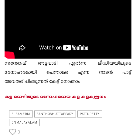
സന്തോഷ്‌ അട്ടപ്പാടി എൽസ മീഡിയയിലൂടെ
മനോഹരമായി ചെന്താമര എന്ന നാടൻ പാട്ട്
അവതരിപ്പിക്കുന്നത് കേട്ട് നോക്കാം.
കള മൊഴിയുടെ മനോഹരമായ കള കളകൂജനം
ELSAMEDIA
SANTHOSH ATTAPPADY
PATTUPETTY
ENMALAYALAM
0