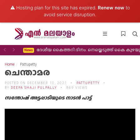
⚠️ Hosting plan for this site has expired.
Renew now
to
avoid service disruption.
Previous
Next
കരിക്കുന്നു
ദേശീയ കൈത്തറി ദിനം: നെയ്തെടുത്ത് കൈ കുഴയുമ്പോഴും ജീവിതം നെയ്യാനാകാതെ 
News
Home
Pattupetty
ചെന്താമര
POSTED ON DECEMBER 10, 2021
PATTUPETTY
BY
DEEPA SHAJI PULPALLY
869 VIEWS
സന്തോഷ്‌ അട്ടപ്പാടിയുടെ നാടൻ പാട്ട്