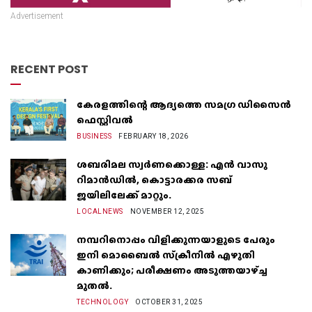
Advertisement
RECENT POST
കേരളത്തിന്റെ ആദ്യത്തെ സമഗ്ര ഡിസൈൻ
ഫെസ്റ്റിവൽ
BUSINESS
FEBRUARY 18, 2026
ശബരിമല സ്വർണക്കൊള്ള: എൻ വാസു
റിമാൻഡിൽ, കൊട്ടാരക്കര സബ്
ജയിലിലേക്ക് മാറ്റും.
LOCALNEWS
NOVEMBER 12, 2025
നമ്പറിനൊപ്പം വിളിക്കുന്നയാളുടെ പേരും
ഇനി മൊബൈൽ സ്‌ക്രീനില്‍ എഴുതി
കാണിക്കും; പരീക്ഷണം അടുത്തയാഴ്‌ച്ച
മുതല്‍.
TECHNOLOGY
OCTOBER 31, 2025