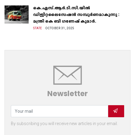
കെ.എസ്.ആർ.ടി.സി.യിൽ
ഡിജിറ്റലൈസേഷൻ സമ്പൂർണമാകുന്നു :
മന്ത്രി കെ ബി ഗണേഷ് കുമാർ.
STATE
OCTOBER 31, 2025
Newsletter
By subscribing you will receive new articles in your email.