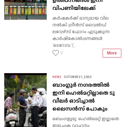
ഉൽപന്നങ്ങൾ ഇനി
വിപണിയിലേക്ക്
കർഷകർക്ക് മാന്യമായ വില
നൽകി ഗ്രീൻസ് വൈൽഡ്
ലവേഴ്സ് ഫോറം എടുക്കുന്ന
കാർഷികോൽപ്പന്നങ്ങൾ
'ടെറോവ '(...
More
0
NEWS
OCTOBER 21, 2020
ബാംഗ്ലൂർ നഗരത്തിൽ
ഇനി ഹെൽമറ്റില്ലാതെ ടു
വീലർ ഓടിച്ചാൽ
ലൈസൻസ് പോകും
ബെംഗളൂരു: ഹെല്‍മെറ്റ്‌ ഇല്ലാതെ
ഇരുചക്ര വാഹനം