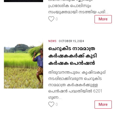
പ്രാദേശിക പൊലിസും
സംയുക്തമായി നടത്തിയ പരി...
More
0
NEWS
OCTOBER 15, 2024
ചെറുകിട നാമമാത്ര
കർഷകകർക്ക് കൂടി
കർഷക പെൻഷൻ
തിരുവനന്തപുരം: കൃഷിവകുപ്പ്
നടപ്പിലാക്കിവരുന്ന ചെറുകിട
നാമമാത്ര കർഷകർക്കുള്ള
പെൻഷൻ പദ്ധതിയിൽ 6201
ഗുണ...
More
0