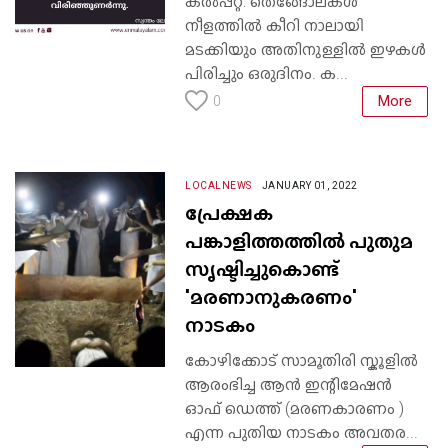
കൽപ്പറ്റ: തെങ്ങോലകള്‍
നീളത്തില്‍ കീറി നാലായി
മടക്കിയും അതിനുള്ളില്‍ ഇഴകള്‍
പിരിച്ചും ഒരുദിനം. ക...
More
0
LOCALNEWS
JANUARY 01, 2022
പ്രേക്ഷക
പങ്കാളിത്തത്തിൽ പുതുമ
സൃഷ്ടിച്ചുകൊണ്ട്
'മരണാനുകരണം'
നാടകം
കോഴിക്കോട് സാമൂതിരി സ്കൂളിൽ
ആരംഭിച്ച ആൻ ഇന്റിമേഷൻ
ഓഫ് ഡെത്ത് (മരണകാരണം )
എന്ന പുതിയ നാടകം അവതര...