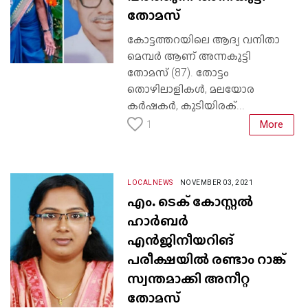
തോമസ്
കോട്ടത്തറയിലെ ആദ്യ വനിതാ
മെമ്പർ ആണ് അന്നകുട്ടി
തോമസ് (87). തോട്ടം
തൊഴിലാളികൾ, മലയോര
കർഷകർ, കുടിയിരക്...
More
1
LOCALNEWS
NOVEMBER 03, 2021
എം. ടെക് കോസ്റ്റൽ
ഹാർബർ
എൻജിനീയറിങ്
പരീക്ഷയിൽ രണ്ടാം റാങ്ക്
സ്വന്തമാക്കി അനീറ്റ
തോമസ്