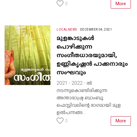
More
0
LOCALNEWS
DECEMBER 04, 2021
മുളങ്കാടുകൾ
പൊഴിക്കുന്ന
സംഗീതധാരയുമായി,
ഉണ്ണികൃഷ്ണൻ പാക്കനാരും
സംഘവും
2021 - 2022 - ൽ
നടന്നുകൊണ്ടിരിക്കുന്ന
അന്താരാഷ്ട്ര ബാംബൂ
ഫെസ്റ്റിവലിന്റെ ഭാഗമായി മുള
ഉൽപന്നങ്ങ...
More
0