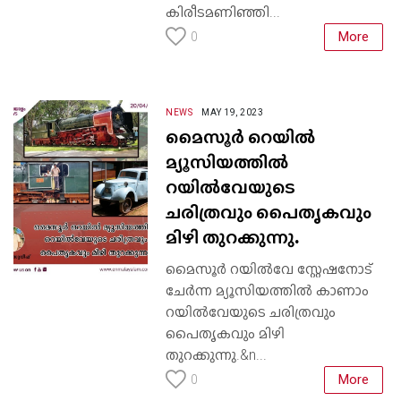
കിരീടമണിഞ്ഞി...
More
0
NEWS
MAY 19, 2023
മൈസൂർ റെയിൽ
മ്യൂസിയത്തിൽ
റയിൽവേയുടെ
ചരിത്രവും പൈതൃകവും
മിഴി തുറക്കുന്നു.
മൈസൂർ റയിൽവേ സ്റ്റേഷനോട്
ചേർന്ന മ്യൂസിയത്തിൽ കാണാം
റയിൽവേയുടെ ചരിത്രവും
പൈതൃകവും മിഴി
തുറക്കുന്നു.&n...
More
0