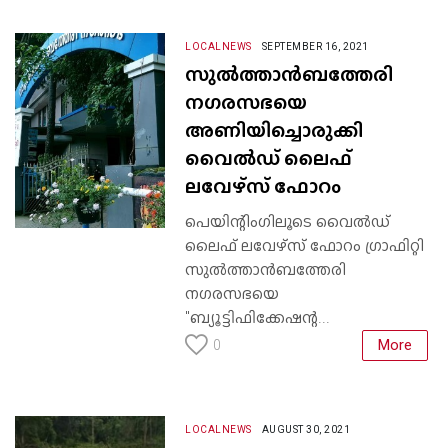
LOCALNEWS
SEPTEMBER 16, 2021
സുൽത്താൻബത്തേരി
നഗരസഭയെ
അണിയിച്ചൊരുക്കി
വൈൽഡ് ലൈഫ്
ലവേഴ്സ് ഫോറം
പെയിന്റിംഗിലൂടെ വൈൽഡ്
ലൈഫ് ലവേഴ്സ് ഫോറം ഗ്രാഫിറ്റി
സുൽത്താൻബത്തേരി
നഗരസഭയെ
"ബ്യൂട്ടിഫിക്കേഷന്റ...
More
0
LOCALNEWS
AUGUST 30, 2021