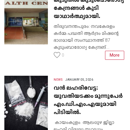
കേന്ദ്രങ്ങള്‍ കൂടി
യാഥാര്‍ത്ഥ്യമായി.
തിരുവനന്തപുരം: നവകേരളം
കര്‍മ്മ പദ്ധതി ആര്‍ദ്രം മിഷന്റെ
ഭാഗമായി സംസ്ഥാനത്ത് 87
കുടുംബാരോഗ്യ കേന്ദ്രങ്...
More
0
NEWS
JANUARY 05, 2026
വൻ ലഹരിവേട്ട:
യുവതിയടക്കം മൂന്നുപേർ
എം.ഡി.എം.എയുമായി
പിടിയിൽ.
കായംകുളം. ആലപ്പുഴ ജില്ലാ
ലഹരി വിരുദ്ധ സ്ക്വാഡും