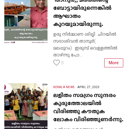
ബോട്ടായിരുന്നെങ്കിൽ
ആഘാതം
കുറയുമായിരുന്നു.
ഉരു നിർമ്മാണ ശില്പി ചിറയിൽ
സദാശിവൻ.താനൂർ(
മലപ്പുറം): ഇരുമ്പ് വെള്ളത്തിൽ
താഴ്ന്നു പോ...
More
0
KERALA NEWS
APRIL 27, 2023
ലളിതം സമഗ്രം സുന്ദരം
കുരുത്തോലയില്‍
വിരിഞ്ഞു കൗതുക
ലോകം വിരിഞ്ഞുണർന്നു.