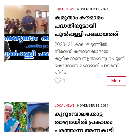
LOCALNEWS
NOVEMBER 17, 2021
കരുതാം കൗമാരം
പദ്ധതിയുമായി
പുൽപ്പള്ളി പഞ്ചായത്ത്
2020- 21 കാലഘട്ടത്തിൽ
നിരവധി കൗമാരക്കാരായ
കുട്ടികളാണ് ആത്മഹത്യ ചെയ്തത്.
കൊറോണ മഹാമാരി പാടർന്ന്
പിടിച...
More
0
LOCALNEWS
NOVEMBER 13, 2021
കുറുംമ്പാലക്കോട്ട
താഴ്വരയിൽ പ്രകാശം
പരത്തുന്ന അന്നകുട്ടി