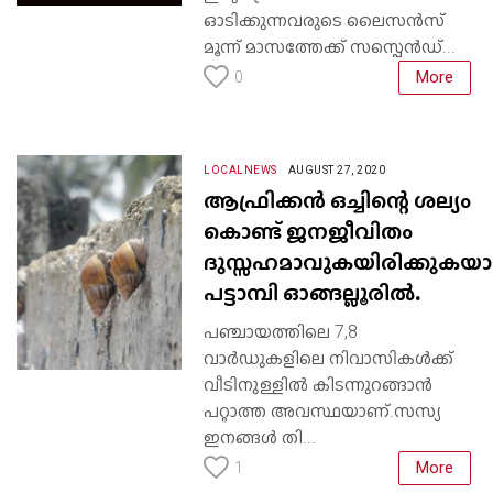
ഓടിക്കുന്നവരുടെ ലൈസന്‍സ്
മൂന്ന് മാസത്തേക്ക് സസ്പെന്‍ഡ്...
More
0
LOCALNEWS
AUGUST 27, 2020
ആഫ്രിക്കൻ ഒച്ചിന്റെ ശല്യം
കൊണ്ട് ജനജീവിതം
ദുസ്സഹമാവുകയിരിക്കുകയ
പട്ടാമ്പി ഓങ്ങല്ലൂരിൽ.
പഞ്ചായത്തിലെ 7,8
വാർഡുകളിലെ നിവാസികൾക്ക്
വീടിനുള്ളിൽ കിടന്നുറങ്ങാൻ
പറ്റാത്ത അവസ്ഥയാണ്.സസ്യ
ഇനങ്ങൾ തി...
More
1