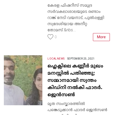
കേരള ഫിഷറീസ് സമുദ്ര
സർവകലാശാലയുടെ രണ്ടാം
റാങ്ക് നേടി വയനാട്, പുൽപ്പള്ളി
സ്വദേശിയായ അനീറ്റ
തോമസ്.&nbs...
More
0
LOCALNEWS
SEPTEMBER 25, 2021
ഫ്ലെക്സിലെ കണ്ണീർ മുഖം
മനസ്സിൽ പതിഞ്ഞു;
സമ്മാനമായി സ്വന്തം
കിഡ്നി നൽകി ഫാദർ.
ജെൻസൺ
മൃത സംസ്കാരത്തിൽ
പങ്കെടുക്കാൻ ഫാദർ ജെൻസൺ