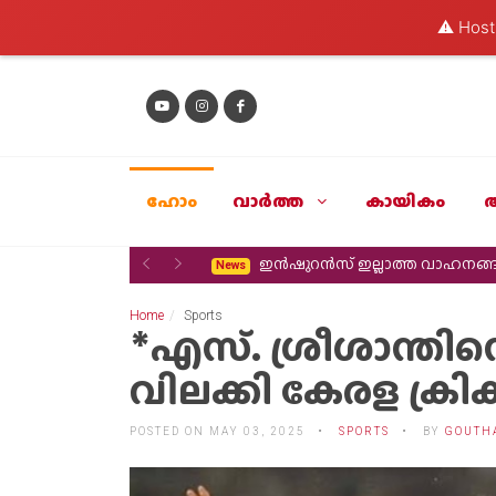
⚠️ Hosti
ഹോം
വാര്‍ത്ത
കായികം
Previous
Next
ഇൻഷുറൻസ് ഇല്ലാത്ത വാഹനങ്
News
Home
Sports
*എസ്‌. ശ്രീശാന്തിന
വിലക്കി കേരള ക്ര
POSTED ON MAY 03, 2025
SPORTS
BY
GOUTH