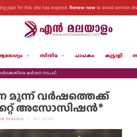
ng plan for this site has expired.
Renew now
to avoid service dis
ആരോഗ്യം
സിനിമ
പാചകം
കൂട്ടാളി
സ
ങൾക്കെതിരെ കർശന നടപടി
െ മൂന്ന് വർഷത്തെക്ക്
ിക്കറ്റ് അസോസിഷൻ*
AM PRAKASH
491 VIEWS