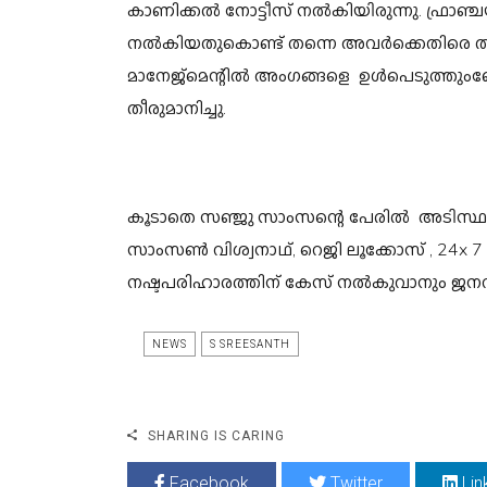
കാണിക്കൽ നോട്ടീസ് നൽകിയിരുന്നു. ഫ്രാഞ്ച
നൽകിയതുകൊണ്ട് തന്നെ അവർക്കെതിരെ തുട
മാനേജ്മെന്റിൽ അംഗങ്ങളെ ഉൾപെടുത്തും
തീരുമാനിച്ചു.
കൂടാതെ സഞ്ജു സാംസന്റെ പേരിൽ അടിസ്
സാംസൺ വിശ്വനാഥ്, റെജി ലൂക്കോസ് , 24
നഷ്ടപരിഹാരത്തിന് കേസ് നൽകുവാനും 
NEWS
S SREESANTH
SHARING IS CARING
Facebook
Twitter
Lin