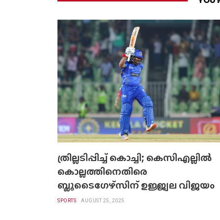
YOU 
ത്രില്ലടിപ്പിച്ച് കൊച്ചി; കെസിഎല്ലില്‍
കൊല്ലത്തിനെതിരെ
ബ്ലൂടൈഗേഴ്‌സിന് ഉജ്ജ്വല വിജയം
SPORTS
AUGUST 25, 2025