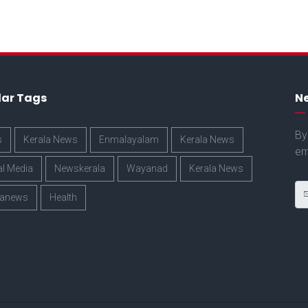
lar Tags
Ne
By
s
Kerala News
Enmalayalam
Kerala News
em
al Media
Newskerala
Wayanad
Kerala News
lanews
Health