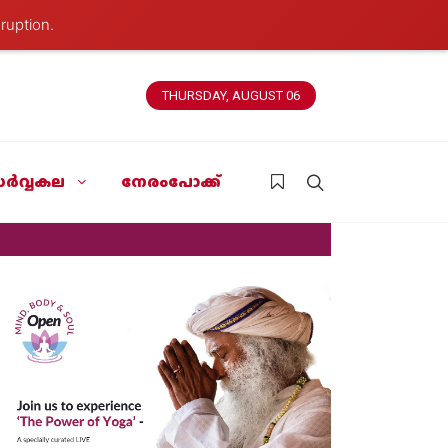
ruption.
THURSDAY, AUGUST 06
ർവ്വകല
നേരംപോക്ക്
News