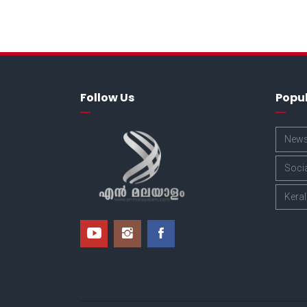
Follow Us
Popu
New
Soci
Kera