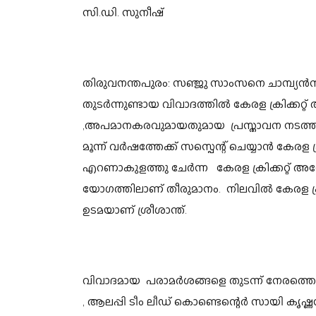
സി.ഡി. സുനീഷ്
തിരുവനന്തപുരം: സഞ്ജു സാംസനെ ചാമ്പ്യൻസ്
തുടർന്നുണ്ടായ വിവാദത്തിൽ കേരള ക്രിക്
,അപമാനകരവുമായതുമായ പ്രസ്താവന നടത്തിയ മു
മൂന്ന് വർഷത്തേക്ക് സസ്പെന്റ് ചെയ്യാൻ കേരള
എറണാകുളത്തു ചേർന്ന കേരള ക്രിക്കറ്റ
യോഗത്തിലാണ് തീരുമാനം. നിലവിൽ കേരള ക്രിക
ഉടമയാണ് ശ്രീശാന്ത്.
വിവാദമായ പരാമർശങ്ങളെ തുടന്ന് നേരത്തെ ശ
, ആലപ്പി ടീം ലീഡ് കൊണ്ടെന്റെർ സായി കൃഷ്