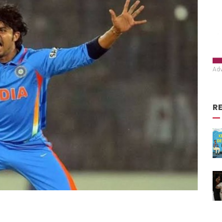
Adv
R