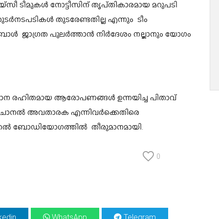
യ്‌സീ ടീമുകൾ നോട്ടീസിന് തൃപ്‌തികാരമായ മറുപടി
ർനടപടികൾ തുടരേണ്ടതില്ല എന്നും ടീം
ബോൾ ജാഗ്രത പുലർത്താൻ നിർദേശം നല്കാനും യോഗം
ഥാന രഹിതമായ ആരോപണങ്ങൾ ഉന്നയിച്ച പിതാവ്
x 7 ചാനൽ അവതാരക എന്നിവർക്കെതിരെ
ജനറൽ ബോഡിയോഗത്തിൽ തീരുമാനമായി.
0
kedin
WhatsApp
Telegram