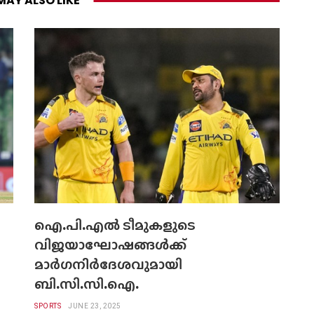
MAY ALSO LIKE
ഐ.പി.എല്‍ ടീമുകളുടെ
വിജയാഘോഷങ്ങള്‍ക്ക്
മാര്‍ഗനിര്‍ദേശവുമായി
ബി.സി.സി.ഐ.
SPORTS
JUNE 23, 2025