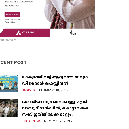
ertisement
ECENT POST
കേരളത്തിന്റെ ആദ്യത്തെ സമഗ്ര
ഡിസൈൻ ഫെസ്റ്റിവൽ
BUSINESS
FEBRUARY 18, 2026
ശബരിമല സ്വർണക്കൊള്ള: എൻ
വാസു റിമാൻഡിൽ, കൊട്ടാരക്കര
സബ് ജയിലിലേക്ക് മാറ്റും.
LOCALNEWS
NOVEMBER 12, 2025