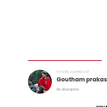
CITIZEN JOURNALIST
Goutham praka
No description...