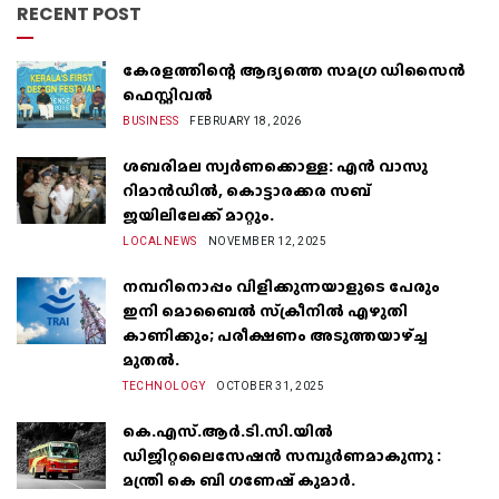
RECENT POST
കേരളത്തിന്റെ ആദ്യത്തെ സമഗ്ര ഡിസൈൻ
ഫെസ്റ്റിവൽ
BUSINESS
FEBRUARY 18, 2026
ശബരിമല സ്വർണക്കൊള്ള: എൻ വാസു
റിമാൻഡിൽ, കൊട്ടാരക്കര സബ്
ജയിലിലേക്ക് മാറ്റും.
LOCALNEWS
NOVEMBER 12, 2025
നമ്പറിനൊപ്പം വിളിക്കുന്നയാളുടെ പേരും
ഇനി മൊബൈൽ സ്‌ക്രീനില്‍ എഴുതി
കാണിക്കും; പരീക്ഷണം അടുത്തയാഴ്‌ച്ച
മുതല്‍.
TECHNOLOGY
OCTOBER 31, 2025
കെ.എസ്.ആർ.ടി.സി.യിൽ
ഡിജിറ്റലൈസേഷൻ സമ്പൂർണമാകുന്നു :
മന്ത്രി കെ ബി ഗണേഷ് കുമാർ.