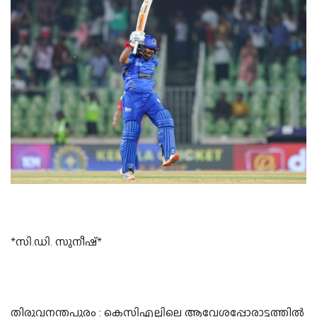
*സി.ഡി. സുനീഷ്*
തിരുവനന്തപുരം : കെസിഎല്ലിലെ ആവേശപ്പോരാട്ടത്തില്‍