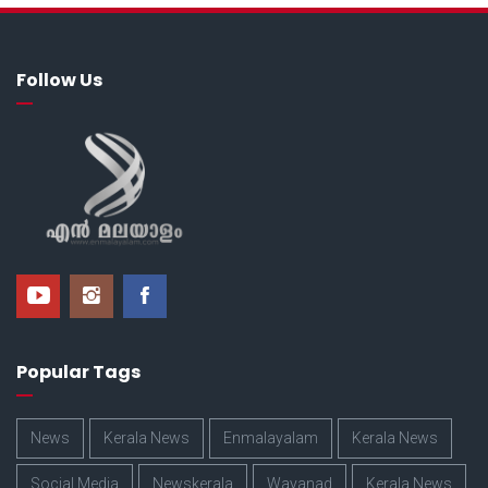
Follow Us
Popular Tags
News
Kerala News
Enmalayalam
Kerala News
Social Media
Newskerala
Wayanad
Kerala News