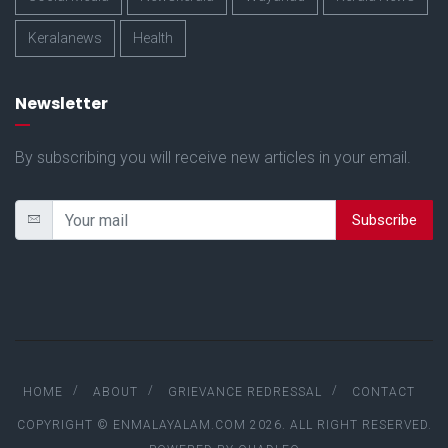
Keralanews
Health
Newsletter
By subscribing you will receive new articles in your email.
Subscribe
HOME
ABOUT
GRIEVANCE REDRESSAL
CONTACT
COPYRIGHT © ENMALAYALAM.COM 2026. ALL RIGHT RESERVED.