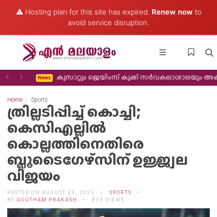
⚠️ Hosting plan for this site has expired.
Renew now
to
avoid service disruption.
Previous
Next
കുസാറ്റും ജെയിംസ് കുക്ക് സർവകലാശാലയും അക്കാദമിക സഹകരണം വിപുലീ
News
Home
Sports
ത്രില്ലടിപ്പിച്ച് കൊച്ചി;
കെസിഎല്ലില്‍
കൊല്ലത്തിനെതിരെ
ബ്ലൂടൈഗേഴ്‌സിന് ഉജ്ജ്വല
വിജയം
POSTED ON AUGUST 25, 2025
SPORTS
BY
GOUTHAM PRAKASH
833 VIEWS