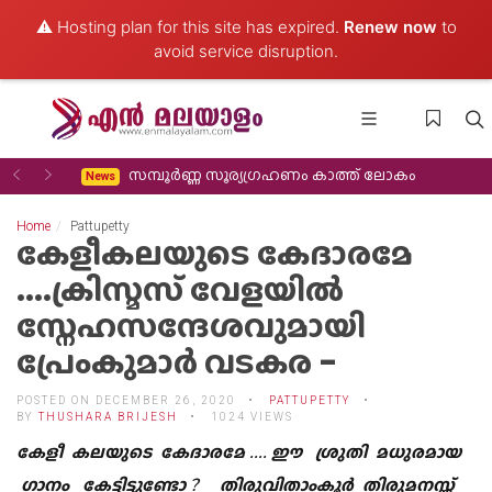
⚠️ Hosting plan for this site has expired.
Renew now
to
avoid service disruption.
Previous
Next
സമ്പൂർണ്ണ സൂര്യഗ്രഹണം കാത്ത് ലോകം
News
Home
Pattupetty
കേളീകലയുടെ കേദാരമേ
....ക്രിസ്മസ് വേളയിൽ
സ്നേഹസന്ദേശവുമായി
പ്രേംകുമാർ വടകര -
POSTED ON DECEMBER 26, 2020
PATTUPETTY
BY
THUSHARA BRIJESH
1024 VIEWS
കേളീ കലയുടെ കേദാരമേ .... ഈ ശ്രുതി മധുരമായ
ഗാനം കേട്ടിട്ടുണ്ടോ ? തിരുവിതാംകൂർ തിരുമനസ്സ്