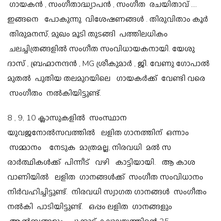
ഗായകൻ , സംഗീതാദ്ധ്യാപൻ , സംഗീത രചയിതാവ് ....
ഇങ്ങനെ പോകുന്നു വിശേഷണങ്ങൾ . തിരുവിതാം കൂർ
തിരുമനസ്, മുഖം മൂടി തുടങ്ങി പത്തിലധികം
ചലച്ചിത്രങ്ങളിൽ സംഗീത സംവിധായകനായി. യേശു
ദാസ് , ബ്രഹ്മാനന്ദൻ , MG ശ്രീകുമാർ , ജി. വേണു ഗോപാൽ
മുതൽ പുതിയ തലമുറയിലെ ഗായകർക്ക് വേണ്ടി വരെ
സംഗീതം നൽകിയിട്ടുണ്ട്.
8 , 9, 10 ക്ലാസുകളിൽ സംസ്ഥാന
യുവജനോൽസവത്തിൽ ലളിത ഗാനത്തിന് ഒന്നാം
സമ്മാനം നേടുക മാത്രമല്ല, നിരവധി മൽ സ
രാർത്ഥികൾക്ക് പിന്നീട് വഴി കാട്ടിയായി. ആ കാശ
വാണിയിൽ ലളിത ഗാനങ്ങൾക്ക് സംഗീത സംവിധാനം
നിർവഹിച്ചിട്ടുണ്ട്. നിരവധി സ്വാഗത ഗാനങ്ങൾ സംഗീതം
നൽകി പാടിയിട്ടുണ്ട്. ഒപ്പം ലളിത ഗാനങ്ങളും