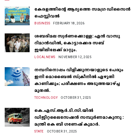
കേരളത്തിന്റെ ആദ്യത്തെ സമഗ്ര ഡിസൈൻ
ഫെസ്റ്റിവൽ
BUSINESS
FEBRUARY 18, 2026
ശബരിമല സ്വർണക്കൊള്ള: എൻ വാസു
റിമാൻഡിൽ, കൊട്ടാരക്കര സബ്
ജയിലിലേക്ക് മാറ്റും.
LOCALNEWS
NOVEMBER 12, 2025
നമ്പറിനൊപ്പം വിളിക്കുന്നയാളുടെ പേരും
ഇനി മൊബൈൽ സ്‌ക്രീനില്‍ എഴുതി
കാണിക്കും; പരീക്ഷണം അടുത്തയാഴ്‌ച്ച
മുതല്‍.
TECHNOLOGY
OCTOBER 31, 2025
കെ.എസ്.ആർ.ടി.സി.യിൽ
ഡിജിറ്റലൈസേഷൻ സമ്പൂർണമാകുന്നു :
മന്ത്രി കെ ബി ഗണേഷ് കുമാർ.
STATE
OCTOBER 31, 2025