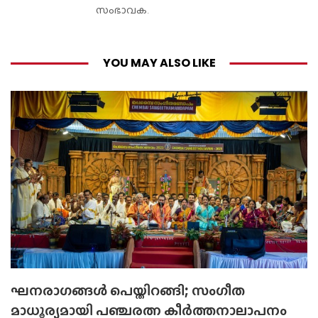
സംഭാവക.
YOU MAY ALSO LIKE
ഘനരാഗങ്ങൾ പെയ്തിറങ്ങി; സംഗീത
മാധൂര്യമായി പഞ്ചരത്ന കീർത്തനാലാപനം