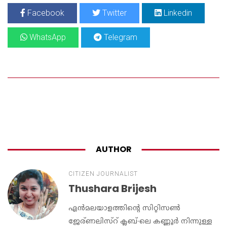
Facebook
Twitter
Linkedin
WhatsApp
Telegram
AUTHOR
CITIZEN JOURNALIST
Thushara Brijesh
എൻമലയാളത്തിന്റെ സിറ്റിസൺ
ജേര്ണലിസ്റ് ക്ലബ്-ലെ കണ്ണൂർ നിന്നുള്ള