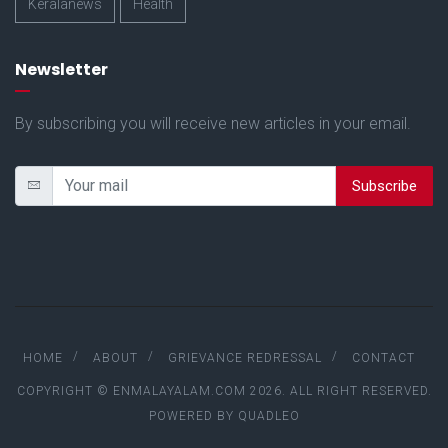
Keralanews
Health
Newsletter
By subscribing you will receive new articles in your email.
Subscribe
HOME
ABOUT
GRIEVANCE REDRESSAL
CONTACT
COPYRIGHT © ENMALAYALAM.COM 2026. ALL RIGHT RESERVED.
POWERED BY
QUADLEO