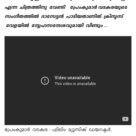
എന്ന ചിത്രത്തിനു വേണ്ടി പ്രേംകുമാർ വടകരയുടെ
സംഗീതത്തിൽ ദാസേട്ടൻ പാടിയതാണിത്. ക്രിസ്മസ്
വേളയിൽ സ്നേഹസന്ദേശവുമായി വീണ്ടും ...
പ്രേംകുമാർ വടകര - ഫിലിം മ്യൂസിക് ഡയറക്ടർ,