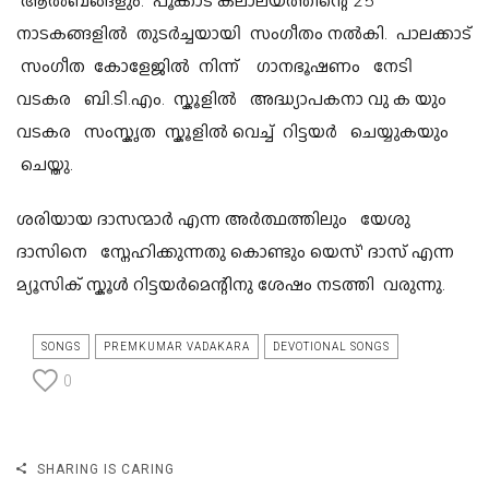
ആൽബങ്ങളും. പൂക്കാട് കലാലയത്തിന്റെ 25
നാടകങ്ങളിൽ തുടർച്ചയായി സംഗീതം നൽകി. പാലക്കാട്
സംഗീത കോളേജിൽ നിന്ന് ഗാനഭൂഷണം നേടി
വടകര ബി.ടി.എം. സ്കൂളിൽ അദ്ധ്യാപകനാ വു ക യും
വടകര സംസ്കൃത സ്കൂളിൽ വെച്ച് റിട്ടയർ ചെയ്യുകയും
ചെയ്തു.
ശരിയായ ദാസന്മാർ എന്ന അർത്ഥത്തിലും യേശു
ദാസിനെ സ്നേഹിക്കുന്നതു കൊണ്ടും യെസ്' ദാസ് എന്ന
മ്യൂസിക് സ്കൂൾ റിട്ടയർമെന്റിനു ശേഷം നടത്തി വരുന്നു.
SONGS
PREMKUMAR VADAKARA
DEVOTIONAL SONGS
0
SHARING IS CARING