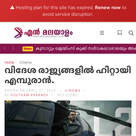
⚠️ Hosting plan for this site has expired.
Renew now
to
avoid service disruption.
Previous
Next
കുസാറ്റും ജെയിംസ് കുക്ക് സർവകലാശാലയും അക്കാദമിക സഹകരണം വിപുലീ
News
Home
Cinema
വിദേശ രാജ്യങ്ങളിൽ ഹിറ്റായി
എമ്പുരാന്‍.
POSTED ON APRIL 07, 2025
CINEMA
BY
GOUTHAM PRAKASH
603 VIEWS