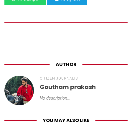
AUTHOR
CITIZEN JOURNALIST
Goutham prakash
No description...
YOU MAY ALSO LIKE