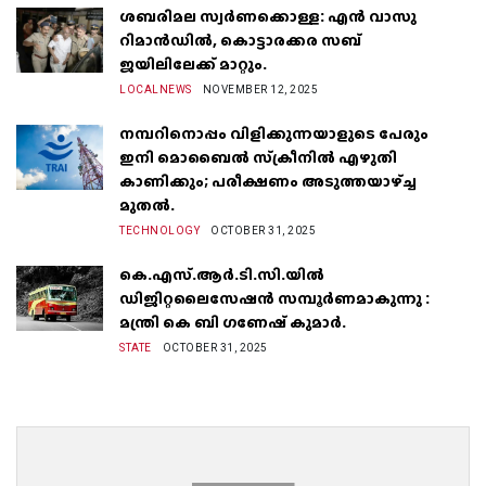
ശബരിമല സ്വർണക്കൊള്ള: എൻ വാസു
റിമാൻഡിൽ, കൊട്ടാരക്കര സബ്
ജയിലിലേക്ക് മാറ്റും.
LOCALNEWS
NOVEMBER 12, 2025
നമ്പറിനൊപ്പം വിളിക്കുന്നയാളുടെ പേരും
ഇനി മൊബൈൽ സ്‌ക്രീനില്‍ എഴുതി
കാണിക്കും; പരീക്ഷണം അടുത്തയാഴ്‌ച്ച
മുതല്‍.
TECHNOLOGY
OCTOBER 31, 2025
കെ.എസ്.ആർ.ടി.സി.യിൽ
ഡിജിറ്റലൈസേഷൻ സമ്പൂർണമാകുന്നു :
മന്ത്രി കെ ബി ഗണേഷ് കുമാർ.
STATE
OCTOBER 31, 2025