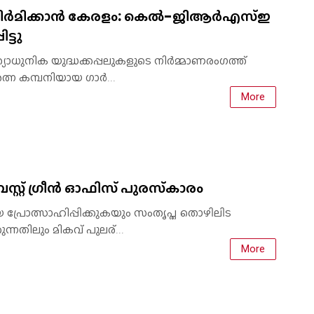
നിർമിക്കാൻ കേരളം: കെൽ-ജിആർഎസ്ഇ
ട്ടു
യാധുനിക യുദ്ധക്കപ്പലുകളുടെ നിർമ്മാണരംഗത്ത്
ിരത്ന കമ്പനിയായ ഗാർ...
More
സ്റ്റ് ഗ്രീൻ ഓഫിസ് പുരസ്‌കാരം
പ്രോത്സാഹിപ്പിക്കുകയും സംതൃപ്ത തൊഴിലിട
ുന്നതിലും മികവ് പുലര്...
More