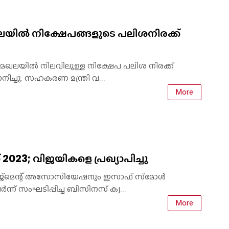
 നിക്ഷേപങ്ങളുടെ പലിശനിരക്ക്
ഖലയിൽ നിലവിലുള്ള നിക്ഷേപ പലിശ നിരക്ക്
ാനിച്ചു. സഹകരണ മന്ത്രി വ...
More
2023; വിജയികളെ പ്രഖ്യാപിച്ചു
േജ്‌മെന്റ് അസോസിയേഷനും ഇസാഫ് സ്‌മോൾ
്ന് സംഘടിപ്പിച്ച ബിസിനസ് ക്വ...
More