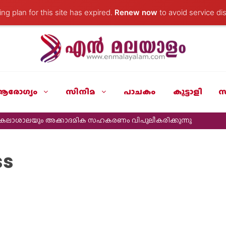
ng plan for this site has expired.
Renew now
to avoid service dis
ആരോഗ്യം
സിനിമ
പാചകം
കൂട്ടാളി
സ
ർവകലാശാലയും അക്കാദമിക സഹകരണം വിപുലീകരിക്കുന്നു
ss