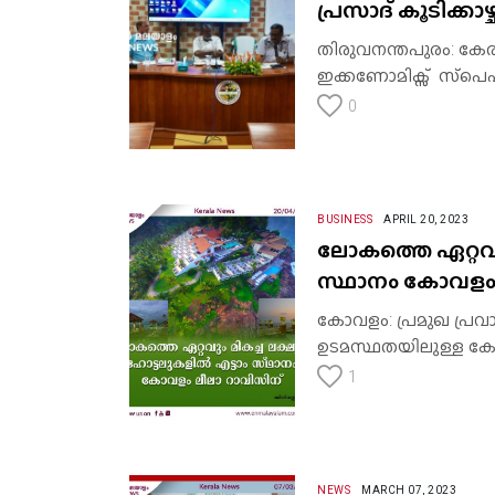
പ്രസാദ് കൂടിക്കാഴ
തിരുവനന്തപുരം: കേര
ഇക്കണോമിക്സ് സ്‌പെഷ്യല
0
BUSINESS
APRIL 20, 2023
ലോകത്തെ ഏറ്റവും
സ്ഥാനം കോവളം 
കോവളം: പ്രമുഖ പ്ര
ഉടമസ്ഥതയിലുള്ള കോവ
1
NEWS
MARCH 07, 2023