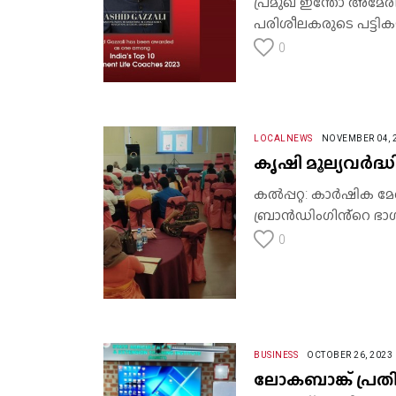
പ്രമുഖ ഇന്തോ അമേരിക
പരിശീലകരുടെ പട്ടികയ
0
LOCALNEWS
NOVEMBER 04, 
കൃഷി മൂല്യവർദ്ധ
കൽപ്പറ്റ: കാർഷിക മ
ബ്രാൻഡിംഗിൻ്റെ ഭാഗ
0
BUSINESS
OCTOBER 26, 2023
ലോകബാങ്ക് പ്രത