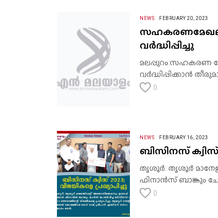
NEWS
FEBRUARY 20, 2023
സഹകരണമേഖലയിൽ
വർദ്ധിപ്പിച്ചു
മലപ്പുറം:സഹകരണ മേ
വർദ്ധിപ്പിക്കാൻ തീരുമ
0
NEWS
FEBRUARY 16, 2023
ബിസിനസ് ക്വിസ് 
തൃശൂർ: തൃശൂർ മാന
ഫിനാൻസ് ബാങ്കും ചേർന
0