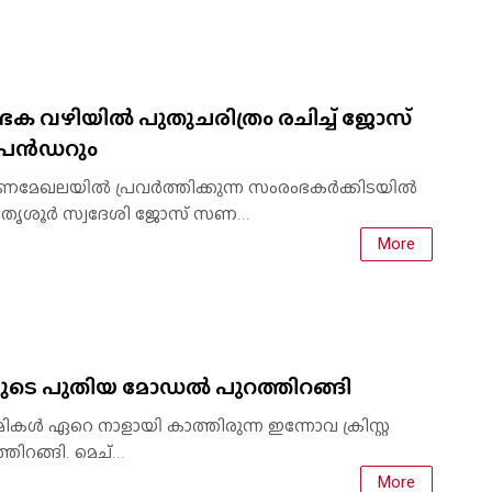
ക വഴിയിൽ പുതുചരിത്രം രചിച്ച് ജോസ്
് പെൻഡറും
ാണമേഖലയിൽ പ്രവർത്തിക്കുന്ന സംരംഭകർക്കിടയിൽ
് തൃശൂർ സ്വദേശി ജോസ് സണ...
More
്റയുടെ പുതിയ മോഡൽ പുറത്തിറങ്ങി
കൾ ഏറെ നാളായി കാത്തിരുന്ന ഇന്നോവ ക്രിസ്റ്റ
റങ്ങി. മെച്...
More