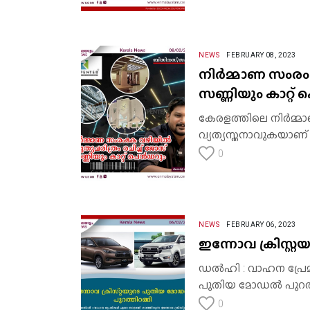
NEWS
FEBRUARY 08, 2023
നിർമ്മാണ സംരംഭ
സണ്ണിയും കാറ്റ
കേരളത്തിലെ നിർമ്മ
വ്യത്യസ്തനാവുകയാണ
0
NEWS
FEBRUARY 06, 2023
ഇന്നോവ ക്രിസ്റ
ഡൽഹി : വാഹന പ്രേമി
പുതിയ മോഡൽ പുറത്തി
0