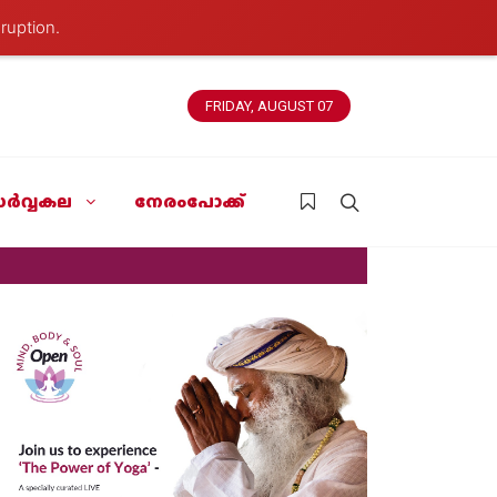
ruption.
FRIDAY, AUGUST 07
ർവ്വകല
നേരംപോക്ക്
News