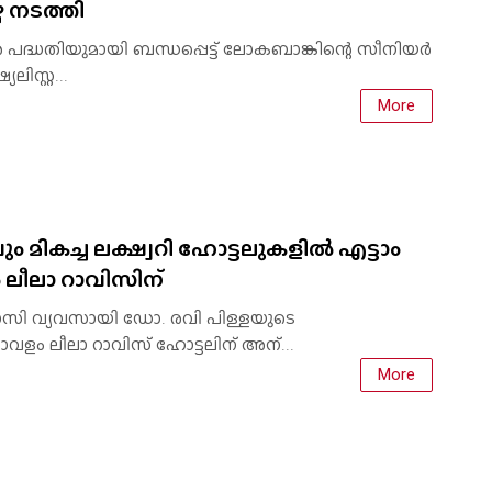
്ച നടത്തി
 പദ്ധതിയുമായി ബന്ധപ്പെട്ട് ലോകബാങ്കിന്റെ സീനിയർ
ിസ്റ്റ...
More
 മികച്ച ലക്ഷ്വറി ഹോട്ടലുകളിൽ എട്ടാം
ലീലാ റാവിസിന്
വാസി വ്യവസായി ഡോ. രവി പിള്ളയുടെ
ളം ലീലാ റാവിസ് ഹോട്ടലിന് അന്...
More