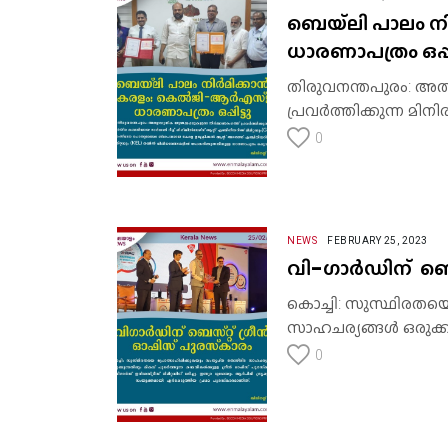
ബെയ്ലി പാലം 
ധാരണാപത്രം ഒപ്പി
തിരുവനന്തപുരം: അത്
പ്രവർത്തിക്കുന്ന മിന
0
NEWS
FEBRUARY 25, 2023
വി-ഗാര്‍ഡിന് ബെ
കൊച്ചി: സുസ്ഥിരതയെ 
സാഹചര്യങ്ങള്‍ ഒരുക്ക
0