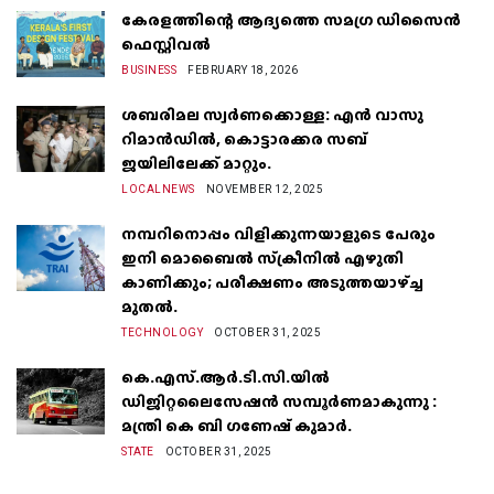
കേരളത്തിന്റെ ആദ്യത്തെ സമഗ്ര ഡിസൈൻ
ഫെസ്റ്റിവൽ
BUSINESS
FEBRUARY 18, 2026
ശബരിമല സ്വർണക്കൊള്ള: എൻ വാസു
റിമാൻഡിൽ, കൊട്ടാരക്കര സബ്
ജയിലിലേക്ക് മാറ്റും.
LOCALNEWS
NOVEMBER 12, 2025
നമ്പറിനൊപ്പം വിളിക്കുന്നയാളുടെ പേരും
ഇനി മൊബൈൽ സ്‌ക്രീനില്‍ എഴുതി
കാണിക്കും; പരീക്ഷണം അടുത്തയാഴ്‌ച്ച
മുതല്‍.
TECHNOLOGY
OCTOBER 31, 2025
കെ.എസ്.ആർ.ടി.സി.യിൽ
ഡിജിറ്റലൈസേഷൻ സമ്പൂർണമാകുന്നു :
മന്ത്രി കെ ബി ഗണേഷ് കുമാർ.
STATE
OCTOBER 31, 2025