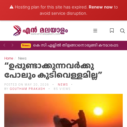
⚠️ Hosting plan for this site has expired.
Renew now
to
avoid service disruption.
Previous
Next
 തിരിച്ചുവരവ്
കെ.സി.എല്ലിൽ തിളങ്ങാനൊരുങ്ങി കൗമാരപ്പട
News
Home
News
“ഉപ്പുണ്ടാക്കുന്നവർക്കു
പോലും കുടിവെള്ളമില്ല”
POSTED ON MAY 20, 2026
NEWS
BY
GOUTHAM PRAKASH
85 VIEWS