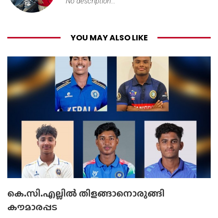
No description...
YOU MAY ALSO LIKE
കെ.സി.എല്ലിൽ തിളങ്ങാനൊരുങ്ങി
കൗമാരപ്പട