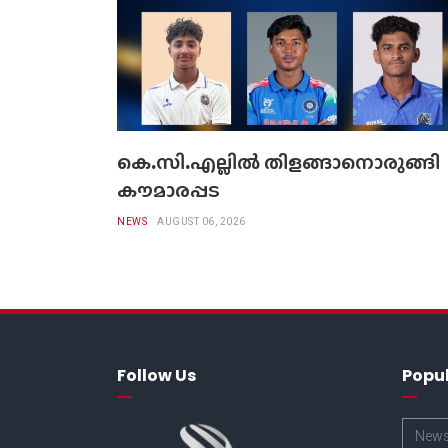
കെ.സി.എല്ലിൽ തിളങ്ങാനൊരുങ്ങി
കൗമാരപ്പട
NEWS
AUGUST 06, 2026
Follow Us
Popu
New