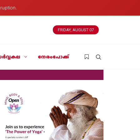
ruption.
FRIDAY, AUGUST 07
ർവ്വകല
നേരംപോക്ക്
News