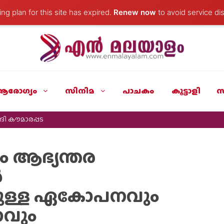
ng plan for this site has expired.
Renew now
to avoid service dis
ആരോഗ്യം
സിനിമ
പാചകം
കൂട്ടാളി
സ
ി കൗമാരപ്പട
 ആഭ്യന്തര
ൾ
നുമുള്ള ഏകോപനവും
ണവും