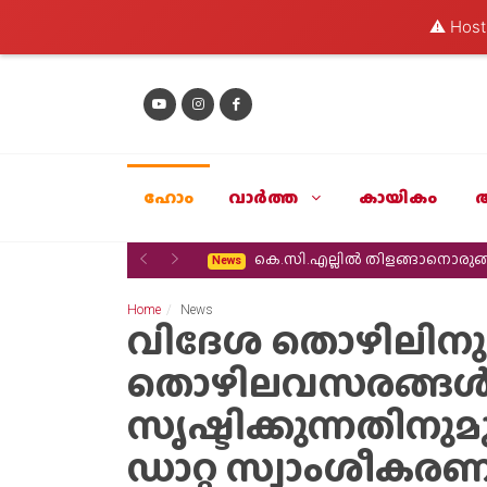
⚠️ Hosti
ഹോം
വാര്‍ത്ത
കായികം
Previous
Next
കെ.സി.എല്ലിൽ തിളങ്ങാനൊരുങ്ങ
News
Home
News
വിദേശ തൊഴിലിനും
തൊഴിലവസരങ്ങ
സൃഷ്ടിക്കുന്നതി
ഡാറ്റ സ്വാംശീകര