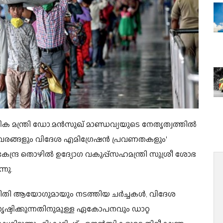
ിക മന്ത്രി ഡോ.മൻസുഖ് മാണ്ഡവ്യയുടെ നേതൃത്വത്തിൽ
വരങ്ങളും വിദേശ എമിഗ്രേഷൻ പ്രവണതകളും'
േന്ദ്ര തൊഴിൽ ഉദ്യോഗ വകുപ്പ്സഹമന്ത്രി സുശ്രീ ശോഭ
നു.
 നിതി ആയോഗുമായും നടത്തിയ ചർച്ചകൾ, വിദേശ
ടിക്കുന്നതിനുമുള്ള ഏകോപനവും ഡാറ്റ