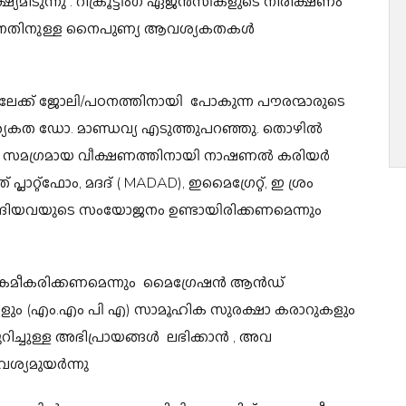
്യമിടുന്നു . റിക്രൂട്ടിംഗ് ഏജൻസികളുടെ നിരീക്ഷണം
െയ്യുന്നതിനുള്ള നൈപുണ്യ ആവശ്യകതകൾ
്ക് ജോലി/പഠനത്തിനായി പോകുന്ന പൗരന്മാരുടെ
ശ്യകത ഡോ. മാണ്ഡവ്യ എടുത്തുപറഞ്ഞു. തൊഴിൽ
 സമഗ്രമായ വീക്ഷണത്തിനായി നാഷണൽ കരിയർ
്റ്‌ഫോം, മദദ് ( MADAD), ഇമൈഗ്രേറ്റ്, ഇ ശ്രം
്ങിയവയുടെ സംയോജനം ഉണ്ടായിരിക്കണമെന്നും
ക്രമീകരിക്കണമെന്നും മൈഗ്രേഷൻ ആൻഡ്
ുകളും (എം.എം പി എ) സാമൂഹിക സുരക്ഷാ കരാറുകളും
ിച്ചുള്ള അഭിപ്രായങ്ങൾ ലഭിക്കാൻ , അവ
ശ്യമുയർന്നു