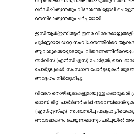
സ്വാംശീകരണവും ശക്തിപ്പെടുത്തുന്നതിന് ലക്ഷ
വർദ്ധിപ്പിക്കുന്നതും വിദേശത്ത് ജോലി ച
മനസിലാക്കുന്നതും ചർച്ചയായി .
ഇസിആർ/ഇസിആർ ഇതര വിദേശരാജ്യങ്ങളിലേക
പൂർണ്ണമായ ഡാറ്റ സംവിധാനത്തിൻ്റെ ആവ
ആവശ്യകതയുടെയും വിതരണത്തിൻ്റെയും
സർവീസ് (എൻസിഎസ്) പോർട്ടൽ, മൈ ഭാരത് പ്ലാറ
പോർട്ടലുകൾ, സംസ്ഥാന പോർട്ടലുകൾ തുടങ
അദ്ദേഹം നിർദ്ദേശിച്ചു.
വിദേശ തൊഴിലുടമകളുമായുള്ള കരാറുകൾ 
മൊബിലിറ്റി പാർട്ണർഷിപ്പ് അറേഞ്ച്മെൻ്റ
(എസ്എസ്എ) സംബന്ധിച്ച ഫലപ്രാപ്തിയെക്കുറ
അവലോകനം ചെയ്യണമെന്നും ചർച്ചയിൽ ആവ