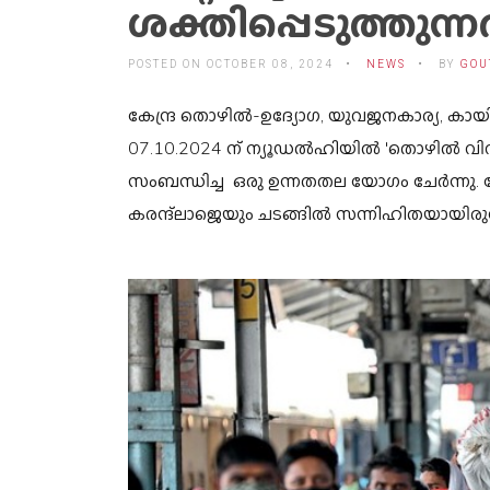
ശക്തിപ്പെടുത്തുന
POSTED ON OCTOBER 08, 2024
NEWS
BY
GOU
കേന്ദ്ര തൊഴിൽ-ഉദ്യോഗ, യുവജനകാര്യ, കായ
07.10.2024 ന് ന്യൂഡൽഹിയിൽ 'തൊഴിൽ വി
സംബന്ധിച്ച ഒരു ഉന്നതതല യോഗം ചേർന്നു. ക
കരന്ദ്‌ലാജെയും ചടങ്ങിൽ സന്നിഹിതയായിരുന്