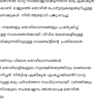
ള തൊഴിൽ ഡാറ്റ സംയോജിപ്പിക്കുന്നതിന് ഒരു ഏകീകൃത
ൊണ്ട്, രാജ്യത്തെ തൊഴിൽ പോർട്ടലുകളെക്കുറിച്ചുള്ള
കണക്കുകൾ നിതി ആയോഗ് പങ്കു വെച്ചു .
 നയങ്ങളും തൊഴിലവസരങ്ങളും, പ്രത്യേകിച്ച്
്ള സംരംഭങ്ങൾക്കായി, വിവിധ മേഖലകളിലുള്ള
ക്കുന്നതിനുമുള്ള ഗവണ്മെന്റിന്റെ പ്രതിബദ്ധത
ന്നതിനും വിദേശ തൊഴിലവസരങ്ങൾ
ത്യൻ തൊഴിലാളികളുടെ സുരക്ഷിതത്വത്തിനും ശക്തമായ
്ചത്. നിർദ്ദിഷ്ട ഏകീകൃത എംപ്ലോയ്‌മെൻ്റ് ഡാറ്റ
തിനുള്ള ഒരു പരിവർത്തന സംവിധാനമായി വർത്തിക്കും.
നിവയുടെ സംയോജനം അന്താരാഷ്ട്ര തൊഴിൽ
ും.