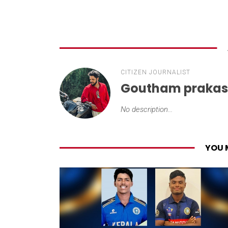
CITIZEN JOURNALIST
Goutham praka
No description...
YOU 