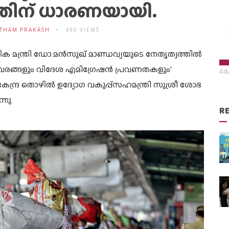
്നതിന് ധാരണയായി.
THAM PRAKASH
490 VIEWS
ിക മന്ത്രി ഡോ.മൻസുഖ് മാണ്ഡവ്യയുടെ നേതൃത്വത്തിൽ
വരങ്ങളും വിദേശ എമിഗ്രേഷൻ പ്രവണതകളും'
Adv
േന്ദ്ര തൊഴിൽ ഉദ്യോഗ വകുപ്പ്സഹമന്ത്രി സുശ്രീ ശോഭ
നു.
R