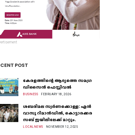
ertisement
ECENT POST
കേരളത്തിന്റെ ആദ്യത്തെ സമഗ്ര
ഡിസൈൻ ഫെസ്റ്റിവൽ
BUSINESS
FEBRUARY 18, 2026
ശബരിമല സ്വർണക്കൊള്ള: എൻ
വാസു റിമാൻഡിൽ, കൊട്ടാരക്കര
സബ് ജയിലിലേക്ക് മാറ്റും.
LOCALNEWS
NOVEMBER 12, 2025