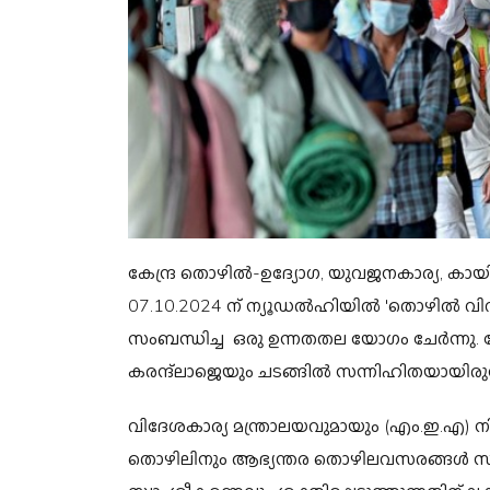
കേന്ദ്ര തൊഴിൽ-ഉദ്യോഗ, യുവജനകാര്യ, കായ
07.10.2024 ന് ന്യൂഡൽഹിയിൽ 'തൊഴിൽ വി
സംബന്ധിച്ച ഒരു ഉന്നതതല യോഗം ചേർന്നു. ക
കരന്ദ്‌ലാജെയും ചടങ്ങിൽ സന്നിഹിതയായിരുന്
വിദേശകാര്യ മന്ത്രാലയവുമായും (എം.ഇ.എ)
തൊഴിലിനും ആഭ്യന്തര തൊഴിലവസരങ്ങൾ സൃഷ്