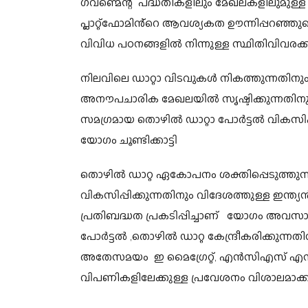
ഗവണ്മെന്റ് പദ്ധതികളിലും മേഖലകളിലുമുള്
പ്ലാറ്റ്‌ഫോമിൻ്റെ ആവശ്യകത ഊന്നിപ്പറഞ്ഞുക
വിവിധ പഠനങ്ങളിൽ നിന്നുള്ള സ്ഥിതിവിവരക്
നിലവിലെ ഡാറ്റാ വിടവുകൾ നികത്തുന്നതിനും,
അനൗപചാരിക മേഖലയിൽ സൃഷ്ടിക്കുന്നതിനുള
സമഗ്രമായ തൊഴിൽ ഡാറ്റാ പോർട്ടൽ വികസിപ്പി
യോഗം ചൂണ്ടിക്കാട്ടി
തൊഴിൽ ഡാറ്റ ഏകോപനം ശക്തിപ്പെടുത്തു
വികസിപ്പിക്കുന്നതിനും വിദേശത്തുള്ള ഇന്
പ്രതിബദ്ധത പ്രകടിപ്പിച്ചാണ് യോഗം അവസാനിച
പോർട്ടൽ ,തൊഴിൽ ഡാറ്റ കേന്ദ്രീകരിക്കുന്ന
അതേസമയം ഇ മൈഗ്രേറ്റ്, എൻസിഎസ് എന്
വിപണികളിലേക്കുള്ള പ്രവേശനം വിശാലമാക്ക