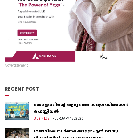
Advertisement
RECENT POST
കേരളത്തിന്റെ ആദ്യത്തെ സമഗ്ര ഡിസൈൻ
ഫെസ്റ്റിവൽ
BUSINESS
FEBRUARY 18, 2026
ശബരിമല സ്വർണക്കൊള്ള: എൻ വാസു
റിമാൻഡിൽ, കൊട്ടാരക്കര സബ്