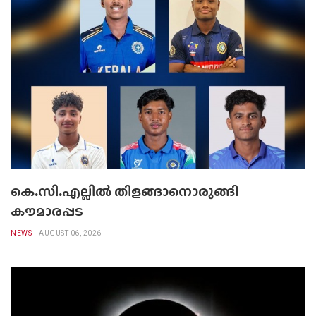
കെ.സി.എല്ലിൽ തിളങ്ങാനൊരുങ്ങി
കൗമാരപ്പട
NEWS
AUGUST 06, 2026