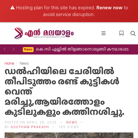
⚠️ Hosting plan for this site has expired.
Renew now
to
avoid service disruption.
Previous
Next
 തിരിച്ചുവരവ്
കെ.സി.എല്ലിൽ തിളങ്ങാനൊരുങ്ങി കൗമാരപ്പട
News
Home
News
ഡൽഹിയിലെ ചേരിയിൽ
തീപിടുത്തം രണ്ട് കുട്ടികൾ
വെന്ത്
മരിച്ചു,ആയിരത്തോളം
കുടിലുകളും കത്തിനശിച്ചു.
POSTED ON APRIL 28, 2025
NEWS
BY
GOUTHAM PRAKASH
185 VIEWS