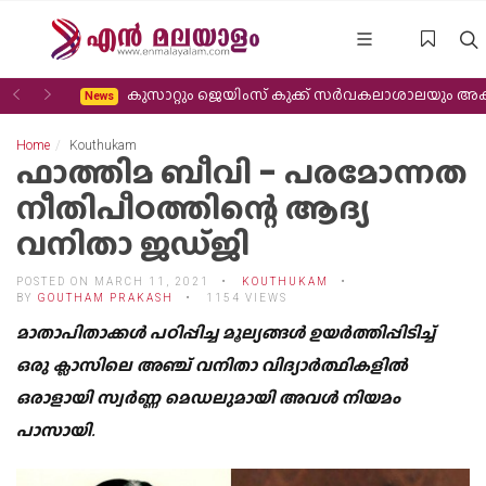
Previous
Next
കുസാറ്റും ജെയിംസ് കുക്ക് സർവകലാശാലയും അക്കാദമിക സഹകരണം വിപുലീ
News
Home
Kouthukam
ഫാത്തിമ ബീവി - പരമോന്നത
നീതിപീഠത്തിന്റെ ആദ്യ
വനിതാ ജഡ്‌ജി
POSTED ON MARCH 11, 2021
KOUTHUKAM
BY
GOUTHAM PRAKASH
1154 VIEWS
മാതാപിതാക്കൾ പഠിപ്പിച്ച മൂല്യങ്ങൾ ഉയർത്തിപ്പിടിച്ച്
ഒരു ക്ലാസിലെ അഞ്ച് വനിതാ വിദ്യാർത്ഥികളിൽ
ഒരാളായി സ്വർണ്ണ മെഡലുമായി അവൾ നിയമം
പാസായി.