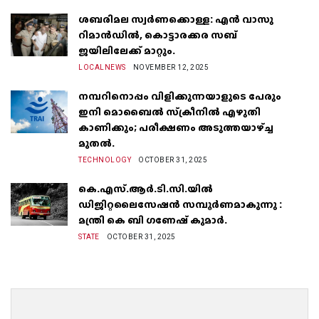
ശബരിമല സ്വർണക്കൊള്ള: എൻ വാസു
റിമാൻഡിൽ, കൊട്ടാരക്കര സബ്
ജയിലിലേക്ക് മാറ്റും.
LOCALNEWS
NOVEMBER 12, 2025
നമ്പറിനൊപ്പം വിളിക്കുന്നയാളുടെ പേരും
ഇനി മൊബൈൽ സ്‌ക്രീനില്‍ എഴുതി
കാണിക്കും; പരീക്ഷണം അടുത്തയാഴ്‌ച്ച
മുതല്‍.
TECHNOLOGY
OCTOBER 31, 2025
കെ.എസ്.ആർ.ടി.സി.യിൽ
ഡിജിറ്റലൈസേഷൻ സമ്പൂർണമാകുന്നു :
മന്ത്രി കെ ബി ഗണേഷ് കുമാർ.
STATE
OCTOBER 31, 2025