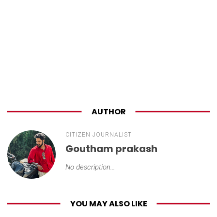
AUTHOR
CITIZEN JOURNALIST
Goutham prakash
No description...
YOU MAY ALSO LIKE