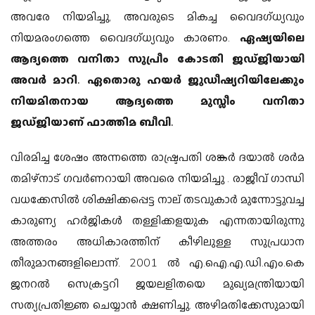
അവരേ നിയമിച്ചു, അവരുടെ മികച്ച വൈദഗ്ധ്യവും
നിയമരംഗത്തെ വൈദഗ്ധ്യവും കാരണം.
ഏഷ്യയിലെ
ആദ്യത്തെ വനിതാ സുപ്രീം കോടതി ജഡ്ജിയായി
അവർ മാറി. ഏതൊരു ഹയർ ജുഡീഷ്യറിയിലേക്കും
നിയമിതനായ ആദ്യത്തെ മുസ്ലീം വനിതാ
ജഡ്ജിയാണ് ഫാത്തിമ ബീവി.
വിരമിച്ച ശേഷം അന്നത്തെ രാഷ്ട്രപതി ശങ്കർ ദയാൽ ശർമ
തമിഴ്‌നാട് ഗവർണറായി അവരെ നിയമിച്ചു .
രാജീവ് ഗാന്ധി
വധക്കേസിൽ ശിക്ഷിക്കപ്പെട്ട നാല് തടവുകാർ മുന്നോട്ടുവച്ച
കാരുണ്യ ഹർജികൾ തള്ളിക്കളയുക എന്നതായിരുന്നു
അത്തരം അധികാരത്തിന് കീഴിലുള്ള സുപ്രധാന
തീരുമാനങ്ങളിലൊന്ന്. 2001 ൽ എ.ഐ.എ.ഡി.എം.കെ
ജനറൽ സെക്രട്ടറി ജയലളിതയെ മുഖ്യമന്ത്രിയായി
സത്യപ്രതിജ്ഞ ചെയ്യാൻ ക്ഷണിച്ചു. അഴിമതിക്കേസുമായി