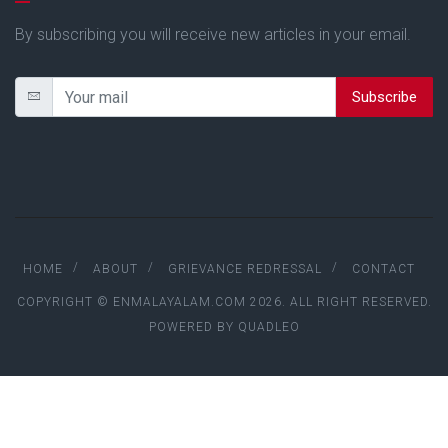
By subscribing you will receive new articles in your email.
Subscribe
HOME
ABOUT
GRIEVANCE REDRESSAL
CONTACT
COPYRIGHT © ENMALAYALAM.COM 2026. ALL RIGHT RESERVED.
POWERED BY
QUADLEO