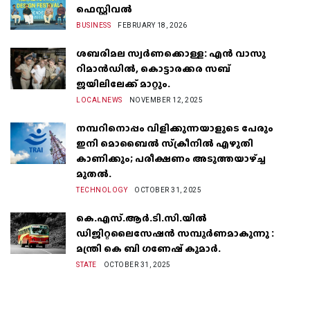
ഫെസ്റ്റിവൽ
BUSINESS
FEBRUARY 18, 2026
ശബരിമല സ്വർണക്കൊള്ള: എൻ വാസു
റിമാൻഡിൽ, കൊട്ടാരക്കര സബ്
ജയിലിലേക്ക് മാറ്റും.
LOCALNEWS
NOVEMBER 12, 2025
നമ്പറിനൊപ്പം വിളിക്കുന്നയാളുടെ പേരും
ഇനി മൊബൈൽ സ്‌ക്രീനില്‍ എഴുതി
കാണിക്കും; പരീക്ഷണം അടുത്തയാഴ്‌ച്ച
മുതല്‍.
TECHNOLOGY
OCTOBER 31, 2025
കെ.എസ്.ആർ.ടി.സി.യിൽ
ഡിജിറ്റലൈസേഷൻ സമ്പൂർണമാകുന്നു :
മന്ത്രി കെ ബി ഗണേഷ് കുമാർ.
STATE
OCTOBER 31, 2025