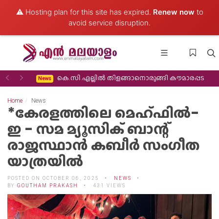
⚠️ Hosting plan for this site has expired.
Renew now
to
avoid service disruption.
Previous
Next
 തിരിച്ചുവരവ്
കെ.സി.എല്ലിൽ തിളങ്ങാനൊരുങ്ങി കൗമാരപ്പട
News
Home
News
*കേരളത്തിലെ മെഹ്ഫിൽ-
ഇ - സമ മ്യൂസിക് ബാന്റ്
രാജസ്ഥാൻ കബീർ സംഗീത
യാത്രയിൽ
POSTED ON OCTOBER 06, 2025
NEWS
BY
GOUTHAM PRAKASH
431 VIEWS