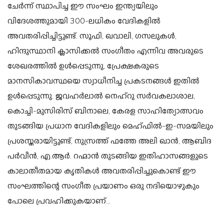
ചേർന്ന് സ്ഥാപിച്ച ഈ സംഘം ഇന്ത്യയിലും
വിദേശത്തുമായി 300-ലധികം വേദികളിൽ
അവതരിപ്പിച്ചിട്ടുണ്ട്. സൂഫി, ഖവാലി, ഗസലുകൾ,
ഹിന്ദുസ്ഥാനി ക്ലാസിക്കൽ സംഗീതം എന്നിവ അവരുടെ
ശേഖരത്തിൽ ഉൾപ്പെടുന്നു, പ്രേക്ഷകരുടെ
മാനസികാവസ്ഥയെ സ്വാധീനിച്ച പ്രകടനങ്ങൾ ഇതിൽ
ഉൾപ്പെടുന്നു. ജവഹർലാൽ നെഹ്‌റു സർവകലാശാല,
കൊച്ചി-മുസിരിസ് ബിനാലെ, കേരള സാഹിത്യോത്സവം
തുടങ്ങിയ പ്രധാന വേദികളിലും മെഹ്ഫിൽ-ഇ-സമയിലും
പ്രശസ്തരായിട്ടുണ്ട്, നുസ്രത്ത് ഫത്തേ അലി ഖാൻ, ആബിദ
പർവീൻ, എ.ആർ. റഹ്മാൻ തുടങ്ങിയ ഇതിഹാസങ്ങളുടെ
കാലാതീതമായ കൃതികൾ അവതരിപ്പിച്ചുകൊണ്ട് ഈ
സംഘത്തിന്റെ സംഗീത പ്രയാണം ഒരു നദിയൊഴുകും
പോലെ പ്രവഹിക്കുകയാണ്...