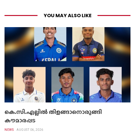
YOU MAY ALSO LIKE
കെ.സി.എല്ലിൽ തിളങ്ങാനൊരുങ്ങി
കൗമാരപ്പട
NEWS
AUGUST 06, 2026