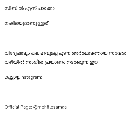
സിബിൽ എസ് ചാക്കോ
നഷീദയുമാണുള്ളത്.
വിദ്വേഷവും കലഹവുമല്ല എന്ന അർത്ഥവത്തായ സന്ദേശ
വഴിയിൽ സംഗീത പ്രയാണം നടത്തുന്ന ഈ
കൂട്ടായ്മInstagram:
Official Page: @mehfilesamaa