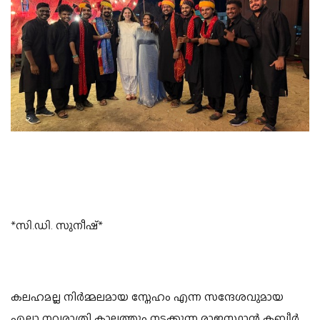
*സി.ഡി. സുനീഷ്*
കലഹമല്ല നിർമ്മലമായ സ്നേഹം എന്ന സന്ദേശവുമായ
എല്ലാ നവരാത്രി കാലത്തും നടക്കുന്ന രാജസ്ഥാൻ കബീർ