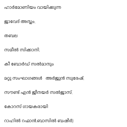
ഹാർമോണിയം വായിക്കുന്ന
ജാവേദ് അസ്ലം,
തബല
സമീൽ സിക്കാനി,
കീ ബോർഡ് സൽമാനും
മറ്റു സംഘാഗങ്ങൾ അർജുൻ സുരേഷ്,
സൗണ്ട് എൻ ജീനയർ സൽജാസ്,
കോറസ് ഗായകരായി
റാഹിൽ റഹ്മാൻ,ബാസിൽ ബഷീർ)