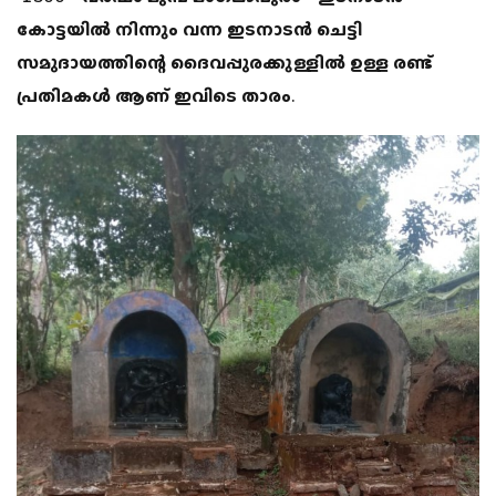
കോട്ടയിൽ നിന്നും വന്ന ഇടനാടൻ ചെട്ടി
സമുദായത്തിന്റെ ദൈവപ്പുരക്കുള്ളിൽ ഉള്ള രണ്ട്
പ്രതിമകൾ ആണ് ഇവിടെ താരം.