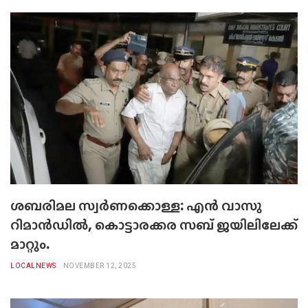
ശബരിമല സ്വർണക്കൊള്ള: എൻ വാസു
റിമാൻഡിൽ, കൊട്ടാരക്കര സബ് ജയിലിലേക്ക്
മാറ്റും.
LOCALNEWS
NOVEMBER 12, 2025