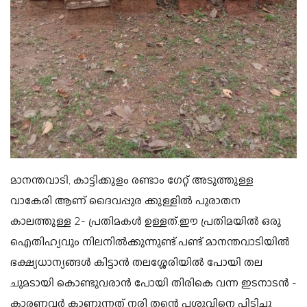
മാനന്തവാടി, കാട്ടിക്കുളം രണ്ടാം ഗേറ്റ് അടുത്തുള്ള
വാകേരി ആണ് ദൈവപ്പുര ക്കുള്ളിൽ പുരാതന
കാലത്തുള്ള 2- പ്രതിമകൾ ഉള്ളത്.ഈ പ്രതിമയിൽ ഒരു
ഐതിഹ്യവും നിലനിൽക്കുന്നുണ്ട്.
പണ്ട് മാനന്തവാടിയിൽ
ഭക്ഷ്യധാന്യങ്ങൾ കിട്ടാൻ തലശ്ശേരിയിൽ പോയി തല
ചുമടായി കൊണ്ടുവരാൻ പോയി തിരികെ വന്ന ഇടനാടൻ -
കാരണവർ കാണുന്നത് നരി തന്റെ പശുവിനെ പിടിച്ചു