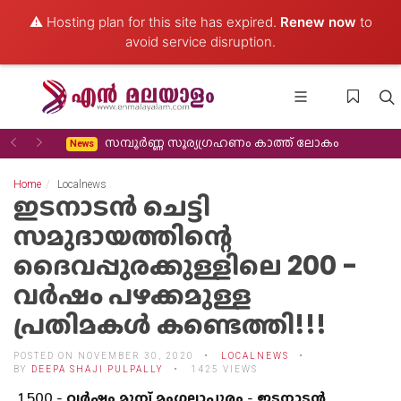
⚠️ Hosting plan for this site has expired.
Renew now
to
avoid service disruption.
Previous
Next
്രായേലും
സമ്പൂർണ്ണ സൂര്യഗ്രഹണം കാത്ത് ലോകം
News
Home
Localnews
ഇടനാടൻ ചെട്ടി
സമുദായത്തിന്റെ
ദൈവപ്പുരക്കുള്ളിലെ 200 -
വർഷം പഴക്കമുള്ള
പ്രതിമകൾ കണ്ടെത്തി!!!
POSTED ON NOVEMBER 30, 2020
LOCALNEWS
BY
DEEPA SHAJI PULPALLY
1425 VIEWS
1500 - വർഷം മുമ്പ് മംഗലാപുരം - ഇടനാടൻ