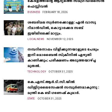
കേരളത്തിന്റെ ആദ്യത്തെ സമഗ്ര ഡിസൈൻ
ഫെസ്റ്റിവൽ
BUSINESS
FEBRUARY 18, 2026
ശബരിമല സ്വർണക്കൊള്ള: എൻ വാസു
റിമാൻഡിൽ, കൊട്ടാരക്കര സബ്
ജയിലിലേക്ക് മാറ്റും.
LOCALNEWS
NOVEMBER 12, 2025
നമ്പറിനൊപ്പം വിളിക്കുന്നയാളുടെ പേരും
ഇനി മൊബൈൽ സ്‌ക്രീനില്‍ എഴുതി
കാണിക്കും; പരീക്ഷണം അടുത്തയാഴ്‌ച്ച
മുതല്‍.
TECHNOLOGY
OCTOBER 31, 2025
കെ.എസ്.ആർ.ടി.സി.യിൽ
ഡിജിറ്റലൈസേഷൻ സമ്പൂർണമാകുന്നു :
മന്ത്രി കെ ബി ഗണേഷ് കുമാർ.
STATE
OCTOBER 31, 2025