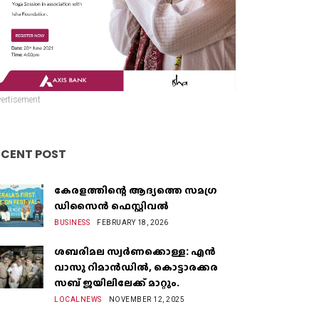
ertisement
ECENT POST
കേരളത്തിന്റെ ആദ്യത്തെ സമഗ്ര
ഡിസൈൻ ഫെസ്റ്റിവൽ
BUSINESS
FEBRUARY 18, 2026
ശബരിമല സ്വർണക്കൊള്ള: എൻ
വാസു റിമാൻഡിൽ, കൊട്ടാരക്കര
സബ് ജയിലിലേക്ക് മാറ്റും.
LOCALNEWS
NOVEMBER 12, 2025