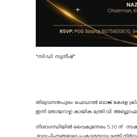
*സി.ഡി. സുനീഷ്*
തിരുവനന്തപുരം: ഫെഡറല്‍ ബാങ്ക് കേരള ക്രിക്ക
ഇന്ന് (ഞായറാഴ്ച) കായിക മന്ത്രി വി. അബ്ദുറഹ്
നിശാഗന്ധിയില്‍ വൈകുന്നേരം 5.30 ന് നടക്കുന്ന
ഭാഗ്യചിഹ്നങ്ങളുടെ പ്രകാശനവും മന്ത്രി നിര്‍വഹ