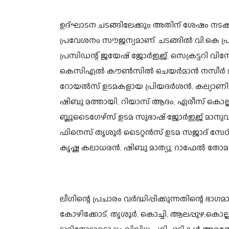
ഉദ്ഘാടന ചടങ്ങിലേക്കും അതിന് ശേഷം നടക്
പ്രവേശനം സൗജന്യമാണ്. ചടങ്ങില്‍ വി.കെ പ
പ്രസിഡന്റ് ജയേഷ് ജോര്‍ജ്ജ്, സെക്രട്ടറി വി
കെസിഎല്‍ കൗണ്‍സില്‍ ചെയര്‍മാന്‍ നസീര്‍ മ
റോയല്‍സ് ഉടമകളായ പ്രിയദര്‍ശന്‍, കല്യാണി പ
ഷിബു മത്തായി, റിയാസ് ആദം, ഏരീസ് കൊല്ല
ബ്ലൂടൈഗേഴ്‌സ് ഉടമ സുഭാഷ് ജോര്‍ജ്ജ് മാനുവല്‍,
ഫിനെസ് തൃശൂര്‍ ടൈറ്റന്‍സ് ഉടമ സജാദ് സേഠ്
കൃഷ്ണ കലാധരന്‍, ഷിബു മാത്യു, റാഫേല്‍ തോമസ്
ലീഗിന്റെ പ്രചാരം വര്‍ദ്ധിപ്പിക്കുന്നതിന്റെ ഭ
കോഴിക്കോട്, തൃശൂര്‍, കൊച്ചി, ആലപ്പുഴ,കൊല്