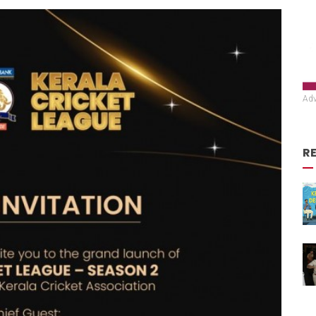
Adv
R