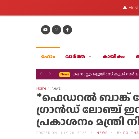
⚠️ Hosti
ഹോം
വാര്‍ത്ത
കായികം
Previous
Next
കുസാറ്റും ജെയിംസ് കുക്ക് സ
News
Home
News
*ഫെഡറല്‍ ബാങ്ക് കേര
ഗ്രാന്‍ഡ് ലോഞ്ച് ഇന
പ്രകാശനം മന്ത്രി ന
POSTED ON JULY 20, 2025
NEWS
BY
GOUTHA