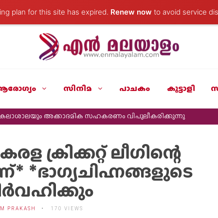
ng plan for this site has expired.
Renew now
to avoid service dis
ആരോഗ്യം
സിനിമ
പാചകം
കൂട്ടാളി
സ
ർവകലാശാലയും അക്കാദമിക സഹകരണം വിപുലീകരിക്കുന്നു
ള ക്രിക്കറ്റ് ലീഗിന്റെ
്ന്* *ഭാഗ്യചിഹ്നങ്ങളുടെ
ിര്‍വഹിക്കും
M PRAKASH
170 VIEWS