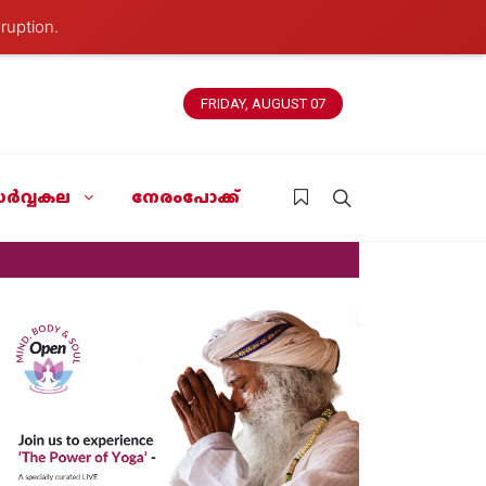
ruption.
FRIDAY, AUGUST 07
ർവ്വകല
നേരംപോക്ക്
News