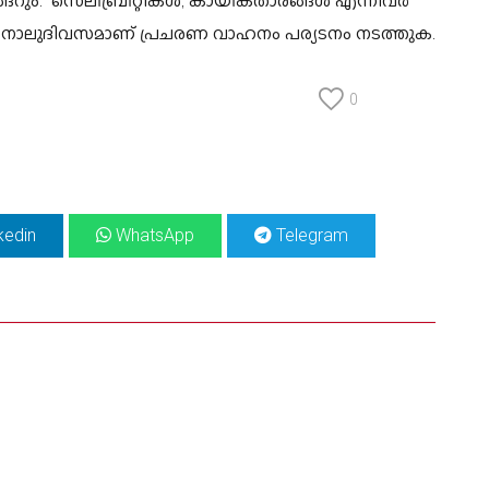
ും. സെലിബ്രിറ്റികള്‍, കായികതാരങ്ങള്‍ എന്നിവര്‍
ം നാലുദിവസമാണ് പ്രചരണ വാഹനം പര്യടനം നടത്തുക.
0
kedin
WhatsApp
Telegram