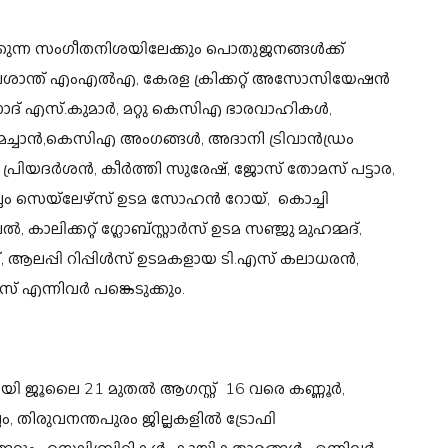
കുന്ന സംഗീതനിശയിലേക്കും പൊതുജനങ്ങള്‍ക്ക്
്രശാന്ത് എംഎല്‍എ, കേരള ക്രിക്കറ്റ് അസോസിയേഷന്‍
നോദ് എസ്.കുമാര്‍, മറ്റു കെസിഎ ഭാരവാഹികള്‍,
ച്ചാന്‍,കെസിഎ അംഗങ്ങള്‍, അദാനി ട്രിവാന്‍ഡ്രം
്രിയദര്‍ശന്‍, കീര്‍ത്തി സുരേഷ്, ജോസ് തോമസ് പട്ടാര,
ം സെയ്‌ലേഴ്‌സ് ഉടമ സോഹന്‍ റോയ്, കൊച്ചി
 കാലിക്കറ്റ് ഗ്ലോബ്സ്റ്റാര്‍സ് ഉടമ സഞ്ജു മുഹമ്മദ്,
, ആലപ്പി റിപ്പിള്‍സ് ഉടമകളായ ടി.എസ് കലാധരന്‍,
 എന്നിവര്‍ പങ്കെടുക്കും.
ാഗമായി ജൂലൈ 21 മുതല്‍ ആഗസ്റ്റ് 16 വരെ കണ്ണൂര്‍,
ലം, തിരുവനന്തപുരം ജില്ലകളില്‍ ട്രോഫി