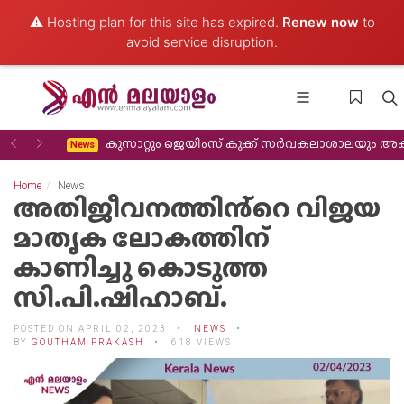
⚠️ Hosting plan for this site has expired.
Renew now
to
avoid service disruption.
Previous
Next
കുസാറ്റും ജെയിംസ് കുക്ക് സർവകലാശാലയും അക്കാദമിക സഹകരണം വിപുലീ
News
Home
News
അതിജീവനത്തിൻ്റെ വിജയ
മാതൃക ലോകത്തിന്
കാണിച്ചു കൊടുത്ത
സി.പി.ഷിഹാബ്.
POSTED ON APRIL 02, 2023
NEWS
BY
GOUTHAM PRAKASH
618 VIEWS