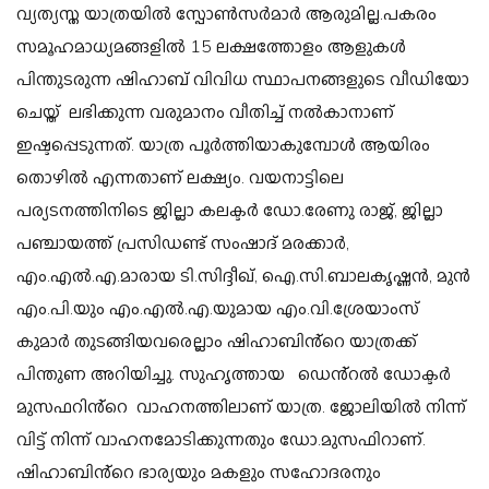
വ്യത്യസ്ത യാത്രയിൽ സ്പോൺസർമാർ ആരുമില്ല.പകരം
സമൂഹമാധ്യമങ്ങളിൽ 15 ലക്ഷത്തോളം ആളുകൾ
പിന്തുടരുന്ന ഷിഹാബ് വിവിധ സ്ഥാപനങ്ങളുടെ വീഡിയോ
ചെയ്ത് ലഭിക്കുന്ന വരുമാനം വീതിച്ച് നൽകാനാണ്
ഇഷ്ടപ്പെടുന്നത്. യാത്ര പൂർത്തിയാകുമ്പോൾ ആയിരം
തൊഴിൽ എന്നതാണ് ലക്ഷ്യം. വയനാട്ടിലെ
പര്യടനത്തിനിടെ ജില്ലാ കലക്ടർ ഡോ.രേണു രാജ്, ജില്ലാ
പഞ്ചായത്ത് പ്രസിഡണ്ട് സംഷാദ് മരക്കാർ,
എം.എൽ.എ.മാരായ ടി.സിദ്ദീഖ്, ഐ.സി.ബാലകൃഷ്ണൻ, മുൻ
എം.പി.യും എം.എൽ.എ.യുമായ എം.വി.ശ്രേയാംസ്
കുമാർ തുടങ്ങിയവരെല്ലാം ഷിഹാബിൻ്റെ യാത്രക്ക്
പിന്തുണ അറിയിച്ചു.
സുഹൃത്തായ ഡെൻ്റൽ ഡോക്ടർ
മുസഫറിൻ്റെ വാഹനത്തിലാണ് യാത്ര. ജോലിയിൽ നിന്ന്
വിട്ട് നിന്ന് വാഹനമോടിക്കുന്നതും ഡോ.മുസഫിറാണ്.
ഷിഹാബിൻ്റെ ഭാര്യയും മകളും സഹോദരനും