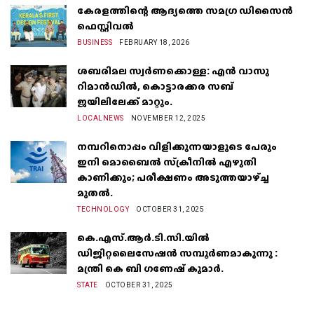
കേരളത്തിന്റെ ആദ്യത്തെ സമഗ്ര ഡിസൈൻ
ഫെസ്റ്റിവൽ
BUSINESS
FEBRUARY 18, 2026
ശബരിമല സ്വർണക്കൊള്ള: എൻ വാസു
റിമാൻഡിൽ, കൊട്ടാരക്കര സബ്
ജയിലിലേക്ക് മാറ്റും.
LOCALNEWS
NOVEMBER 12, 2025
നമ്പറിനൊപ്പം വിളിക്കുന്നയാളുടെ പേരും
ഇനി മൊബൈൽ സ്‌ക്രീനില്‍ എഴുതി
കാണിക്കും; പരീക്ഷണം അടുത്തയാഴ്‌ച്ച
മുതല്‍.
TECHNOLOGY
OCTOBER 31, 2025
കെ.എസ്.ആർ.ടി.സി.യിൽ
ഡിജിറ്റലൈസേഷൻ സമ്പൂർണമാകുന്നു :
മന്ത്രി കെ ബി ഗണേഷ് കുമാർ.
STATE
OCTOBER 31, 2025