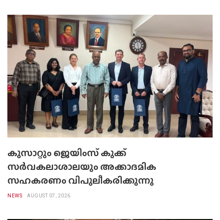
കുസാറ്റും ജെയിംസ് കുക്ക്
സർവകലാശാലയും അക്കാദമിക
സഹകരണം വിപുലീകരിക്കുന്നു
NEWS
AUGUST 07, 2026