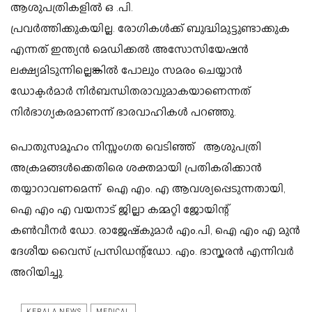
ആശുപത്രികളിൽ ഒ .പി.
പ്രവർത്തിക്കുകയില്ല.
രോഗികൾക്ക് ബുദ്ധിമുട്ടുണ്ടാക്കുക
എന്നത് ഇന്ത്യൻ മെഡിക്കൽ അസോസിയേഷൻ
ലക്ഷ്യമിടുന്നില്ലെങ്കിൽ പോലും സമരം ചെയ്യാൻ
ഡോക്ടർമാർ നിർബന്ധിതരാവുമാകയാണെന്നത്
നിർഭാഗ്യകരമാണന്ന് ഭാരവാഹികൾ പറഞ്ഞു.
പൊതുസമൂഹം നിസ്സംഗത വെടിഞ്ഞ് ആശുപത്രി
അക്രമങ്ങൾക്കെതിരെ ശക്തമായി പ്രതികരിക്കാൻ
തയ്യാറാവണമെന്ന് ഐ എം. എ ആവശ്യപ്പെടുന്നതായി
,
ഐ എം എ വയനാട് ജില്ലാ കമ്മറ്റി
ജോയിന്റ്
കൺവീനർ
ഡോ. രാജേഷ്‌കുമാർ എം.പി,
ഐ എം എ മുൻ
ദേശീയ വൈസ് പ്രസിഡന്റ്
ഡോ. എം. ഭാസ്കരൻ എന്നിവർ
അറിയിച്ചു.
KERALA NEWS
MEDICAL