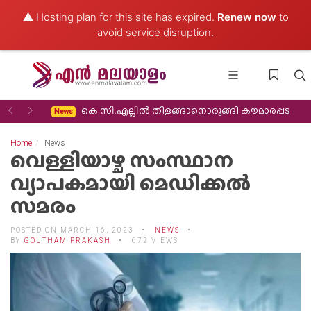
⚠️ Hosting plan for this site has expired.
Renew now
to
avoid service disruption.
Previous
Next
 തിരിച്ചുവരവ്
കെ.സി.എല്ലിൽ തിളങ്ങാനൊരുങ്ങി കൗമാരപ്പട
News
Home
News
വെള്ളിയാഴ്ച സംസ്ഥാന
വ്യാപകമായി മെഡിക്കൽ
സമരം
POSTED ON MARCH 16, 2023
NEWS
BY
GOUTHAM PRAKASH
672 VIEWS