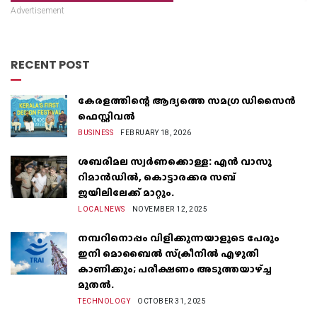
Advertisement
RECENT POST
കേരളത്തിന്റെ ആദ്യത്തെ സമഗ്ര ഡിസൈൻ
ഫെസ്റ്റിവൽ
BUSINESS
FEBRUARY 18, 2026
ശബരിമല സ്വർണക്കൊള്ള: എൻ വാസു
റിമാൻഡിൽ, കൊട്ടാരക്കര സബ്
ജയിലിലേക്ക് മാറ്റും.
LOCALNEWS
NOVEMBER 12, 2025
നമ്പറിനൊപ്പം വിളിക്കുന്നയാളുടെ പേരും
ഇനി മൊബൈൽ സ്‌ക്രീനില്‍ എഴുതി
കാണിക്കും; പരീക്ഷണം അടുത്തയാഴ്‌ച്ച
മുതല്‍.
TECHNOLOGY
OCTOBER 31, 2025