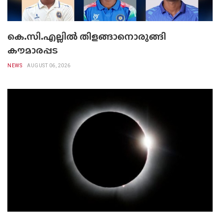
കെ.സി.എല്ലിൽ തിളങ്ങാനൊരുങ്ങി
കൗമാരപ്പട
NEWS
AUGUST 06, 2026