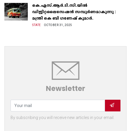
കെ.എസ്.ആർ.ടി.സി.യിൽ
ഡിജിറ്റലൈസേഷൻ സമ്പൂർണമാകുന്നു :
മന്ത്രി കെ ബി ഗണേഷ് കുമാർ.
STATE
OCTOBER 31, 2025
Newsletter
By subscribing you will receive new articles in your email.