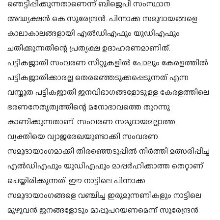
ഞെട്ടിപ്പിക്കുന്നതാണെന്ന് ബിജെപി സംസ്ഥാന
അദ്ധ്യക്ഷൻ കെ.സുരേന്ദ്രൻ. പിന്നാക്ക സമുദായങ്ങളെ
കാലാകാലങ്ങളായി എൽഡിഎഫും യുഡിഎഫും
ചതിക്കുന്നതിന്റെ പ്രത്യക്ഷ ഉദാഹരണമാണിത്.
പട്ടികജാതി സംവരണ സീറ്റുകളിൽ പോലും കേരളത്തിൽ
പട്ടികജാതിക്കാരല്ല തെരഞ്ഞെടുക്കപ്പെടുന്നത് എന്ന
വസ്തുത പട്ടികജാതി ജനവിഭാഗങ്ങളോടുള്ള കേരളത്തിലെ
ഭരണനേതൃത്വത്തിന്റെ മനോഭാവത്തെ തുറന്നു
കാണിക്കുന്നതാണ്. സംവരണ സമുദായമല്ലാത്ത
വ്യക്തിയെ വ്യാജരേഖയുണ്ടാക്കി സംവരണ
സമുദായാംഗമാക്കി തിരഞ്ഞെടുപ്പിൽ നിർത്തി മത്സരിപ്പിച്ച
എൽഡിഎഫും യുഡിഎഫും മാപ്പർഹിക്കാത്ത തെറ്റാണ്
ചെയ്തിരിക്കുന്നത്. ഈ നാട്ടിലെ പിന്നാക്ക
സമുദായാംഗങ്ങളെ വഞ്ചിച്ച ഇരുമുന്നണികളും നാട്ടിലെ
മുഴുവൻ ജനങ്ങളോടും മാപ്പുപറയണമെന്ന് സുരേന്ദ്രൻ