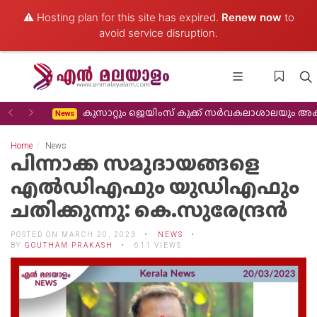
⚠️ Hosting plan for this site has expired.
Renew now
to
avoid service disruption.
Previous
Next
കുസാറ്റും ജെയിംസ് കുക്ക് സർവകലാശാലയും അക്കാദമിക സഹകരണം വിപുലീ
News
Home
News
പിന്നാക്ക സമുദായങ്ങളെ
എൽഡിഎഫും യുഡിഎഫും
ചതിക്കുന്നു: കെ.സുരേന്ദ്രൻ
POSTED ON MARCH 20, 2023
NEWS
BY
GOUTHAM PRAKASH
611 VIEWS