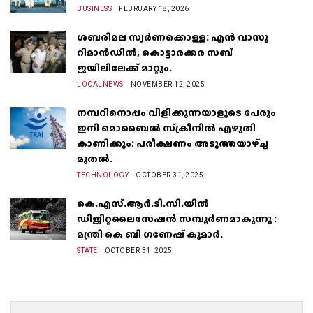
BUSINESS
FEBRUARY 18, 2026
ശബരിമല സ്വർണക്കൊള്ള: എൻ വാസു
റിമാൻഡിൽ, കൊട്ടാരക്കര സബ്
ജയിലിലേക്ക് മാറ്റും.
LOCALNEWS
NOVEMBER 12, 2025
നമ്പറിനൊപ്പം വിളിക്കുന്നയാളുടെ പേരും
ഇനി മൊബൈൽ സ്‌ക്രീനില്‍ എഴുതി
കാണിക്കും; പരീക്ഷണം അടുത്തയാഴ്‌ച്ച
മുതല്‍.
TECHNOLOGY
OCTOBER 31, 2025
കെ.എസ്.ആർ.ടി.സി.യിൽ
ഡിജിറ്റലൈസേഷൻ സമ്പൂർണമാകുന്നു :
മന്ത്രി കെ ബി ഗണേഷ് കുമാർ.
STATE
OCTOBER 31, 2025