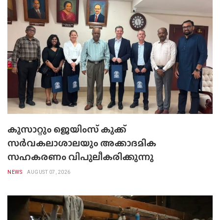
കുസാറ്റും ജെയിംസ് കുക്ക്
സർവകലാശാലയും അക്കാദമിക
സഹകരണം വിപുലീകരിക്കുന്നു
NEWS
AUGUST 07, 2026