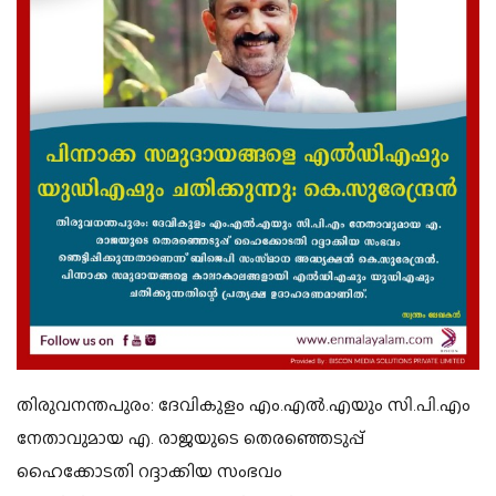
തിരുവനന്തപുരം: ദേവികുളം എം.എൽ.എയും സി.പി.എം
നേതാവുമായ എ. രാജയുടെ തെരഞ്ഞെടുപ്പ്
ഹൈക്കോടതി റദ്ദാക്കിയ സംഭവം