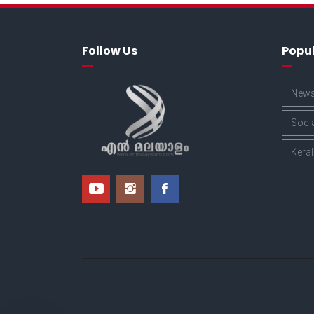
Follow Us
Popu
New
Soci
Kera