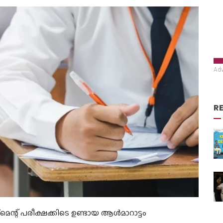
Adv
R
മെന്റ് പരീക്ഷക്കിടെ ഉണ്ടായ ആൾമാറാട്ടം