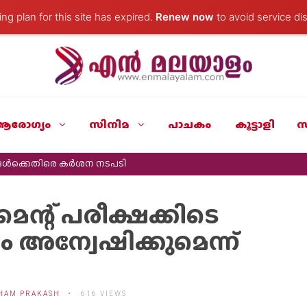
ng plan for this site has expired.
Renew now
to avoid service dis
ആരോഗ്യം
സിനിമ
പാചകം
കൂട്ടാളി
സ
ങൾക്കെതിരെ കർശന നടപടി
െന്റ് പരീക്ഷക്കിടെ
 അന്വേഷിക്കുമെന്ന്
HAM PRAKASH
616 VIEWS