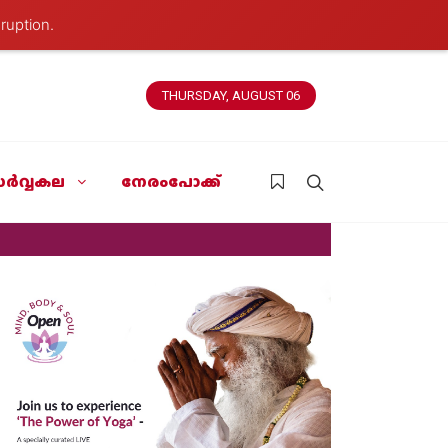
ruption.
THURSDAY, AUGUST 06
ർവ്വകല
നേരംപോക്ക്
News