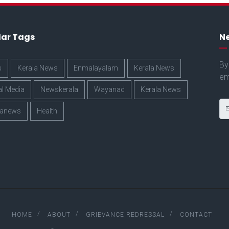
lar Tags
Ne
By
s
Kerala News
Enmalayalam
Kerala News
em
al Media
Newskerala
Wayanad
Kerala News
lanews
Health
HOME
ABOUT
GRIEVANCE REDRESSAL
CONTACT