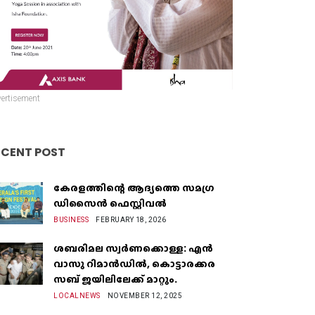
ertisement
ECENT POST
കേരളത്തിന്റെ ആദ്യത്തെ സമഗ്ര
ഡിസൈൻ ഫെസ്റ്റിവൽ
BUSINESS
FEBRUARY 18, 2026
ശബരിമല സ്വർണക്കൊള്ള: എൻ
വാസു റിമാൻഡിൽ, കൊട്ടാരക്കര
സബ് ജയിലിലേക്ക് മാറ്റും.
LOCALNEWS
NOVEMBER 12, 2025