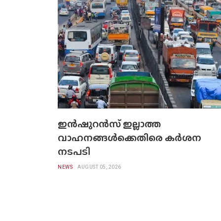
ഇൻഷുറൻസ് ഇല്ലാത്ത
വാഹനങ്ങൾക്കെതിരെ കർശന
നടപടി
NEWS
AUGUST 05, 2026