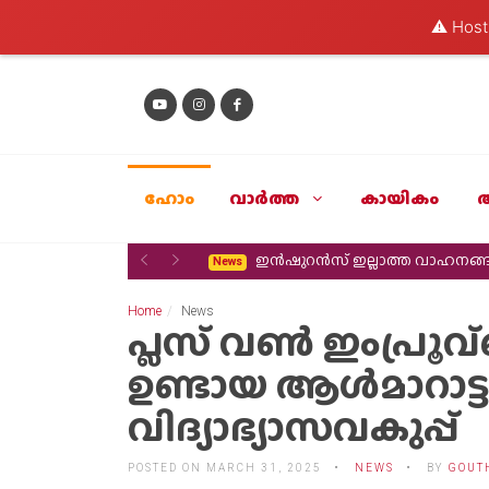
⚠️ Hosti
ഹോം
വാര്‍ത്ത
കായികം
Previous
Next
ഇൻഷുറൻസ് ഇല്ലാത്ത വാഹനങ്
News
Home
News
പ്ലസ് വൺ ഇംപ്രൂവ്മ
ഉണ്ടായ ആൾമാറാട്ടം
വിദ്യാഭ്യാസവകുപ്പ്
POSTED ON MARCH 31, 2025
NEWS
BY
GOUT