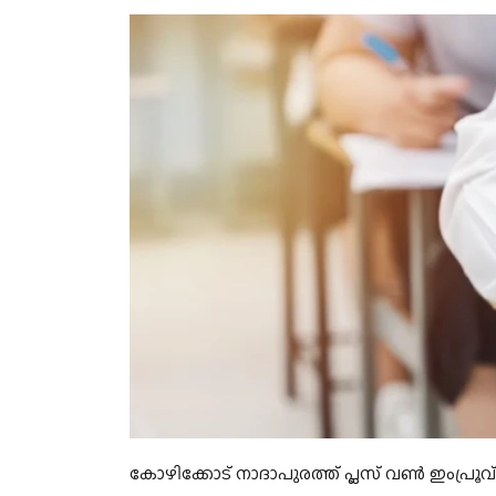
കോഴിക്കോട് നാദാപുരത്ത് പ്ലസ് വൺ ഇംപ്രൂവ്