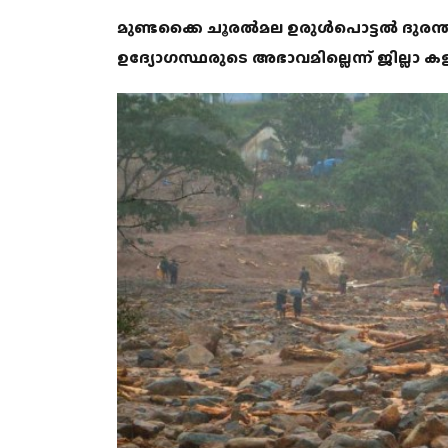
മുണ്ടക്കൈ ചൂരല്‍മല ഉരുള്‍പൊട്ടല്‍ ദുരന്
ഉദ്യോഗസ്ഥരുടെ അഭാവമില്ലെന്ന് ജില്ലാ കള