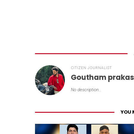
CITIZEN JOURNALIST
Goutham praka
No description...
YOU 