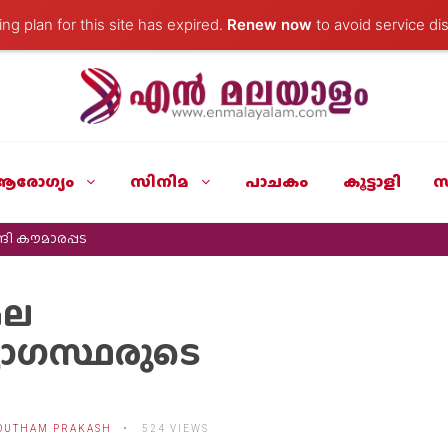
ng plan for this site has expired.
Renew now
to avoid service dis
ആരോഗ്യം
സിനിമ
പാചകം
കൂട്ടാളി
സ
ി കൗമാരപ്പട
മല
യാഗസ്ഥരുടെ
OUTHAM PRAKASH
524 VIEWS