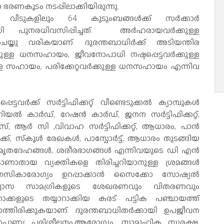
ാ ഭരണകൂടം നടപ്പിലാക്കിയിരുന്നു.
ടുകളിലും 64 കുടുംബങ്ങള്‍ക്ക് സര്‍ക്കാര്‍
കമായി പുനരധിവസിപ്പിച്ചത്. അര്‍ഹരായവര്‍ക്കുള്ള
വരികയാണ്. ദുരന്തബാധിര്‍ക്ക് അടിയന്തിര
ള്ള ധനസഹായം, ജീവനോപാധി നഷ്ടപ്പെട്ടവര്‍ക്കുള്ള
 സഹായം, പരിക്കേറ്റവര്‍ക്കുള്ള ധനസഹായം എന്നിവ
്ടവര്‍ക്ക് സര്‍ട്ടിഫിക്കറ്റ് വീണ്ടെടുക്കല്‍ ക്യാമ്പുകള്‍
യല്‍ കാര്‍ഡ്, റേഷന്‍ കാര്‍ഡ്, ജനന സര്‍ട്ടിഫിക്കറ്റ്,
, ആര്‍ സി ,വിവാഹ സര്‍ട്ടിഫിക്കറ്റ്, ആധാരം, പാന്‍
ുക്ക്, സ്‌കൂള്‍ രേഖകള്‍, പാസ്പോര്‍ട്ട്, ആധാരം തുടങ്ങിയ
ത മൃതദേഹങ്ങള്‍, ശരീരഭാഗങ്ങള്‍ എന്നിവയുടെ ഡി എന്‍
ണാതായ വ്യക്തികളെ തിരിച്ചറിയാനുള്ള ശ്രമങ്ങള്‍
മാനസികാരോഗ്യം ഉറപ്പാക്കാന്‍ സൈക്കോ സോഷ്യല്‍
ിതാശ്വാസ സാമഗ്രികളുടെ ശേഖരണവും വിതരണവും
താക്കളുടെ തയ്യാറാക്കിയ കരട് പട്ടിക പഞ്ചായത്ത്
ിരിക്കുകയാണ്. ദുരന്തബാധിതര്‍ക്കായി ഉപജീവന
ണ്യ പരിശീലനം,ആരോഗ്യം, സാമൂഹിക സുരക്ഷ,