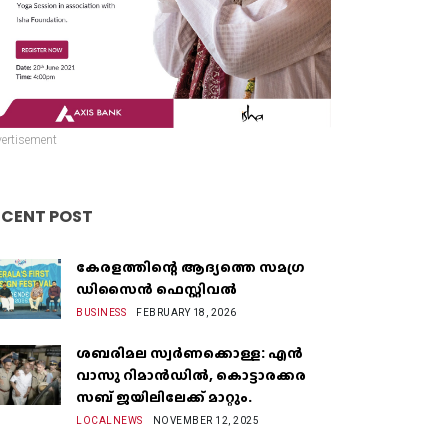
ertisement
ECENT POST
കേരളത്തിന്റെ ആദ്യത്തെ സമഗ്ര
ഡിസൈൻ ഫെസ്റ്റിവൽ
BUSINESS
FEBRUARY 18, 2026
ശബരിമല സ്വർണക്കൊള്ള: എൻ
വാസു റിമാൻഡിൽ, കൊട്ടാരക്കര
സബ് ജയിലിലേക്ക് മാറ്റും.
LOCALNEWS
NOVEMBER 12, 2025