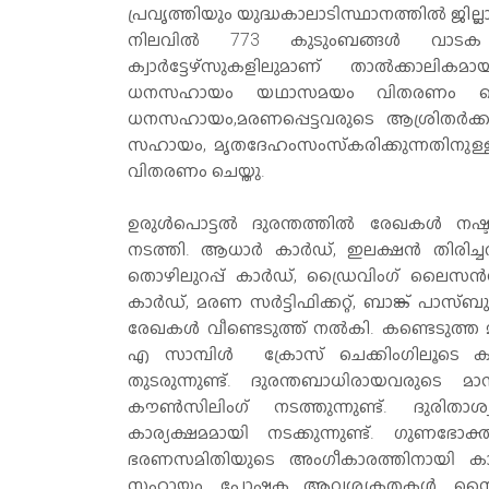
പ്രവൃത്തിയും യുദ്ധകാലാടിസ്ഥാനത്തില്‍ ജില്ല
നിലവില്‍ 773 കുടുംബങ്ങള്‍ വാടക വീ
ക്വാര്‍ട്ടേഴ്സുകളിലുമാണ് താല്‍ക്കാലി
ധനസഹായം യഥാസമയം വിതരണം ചെയ്തു 
ധനസഹായം,മരണപ്പെട്ടവരുടെ ആശ്രിതര്‍ക്കു
സഹായം, മൃതദേഹംസംസ്‌കരിക്കുന്നതിനുള്ള
വിതരണം ചെയ്തു.
ഉരുള്‍പൊട്ടല്‍ ദുരന്തത്തില്‍ രേഖകള്‍ നഷ്ടപ്പെട
നടത്തി. ആധാര്‍ കാര്‍ഡ്, ഇലക്ഷന്‍ തിരിച്ചറി
തൊഴിലുറപ്പ് കാര്‍ഡ്, ഡ്രൈവിംഗ് ലൈസന്‍സ്
കാര്‍ഡ്, മരണ സര്‍ട്ടിഫിക്കറ്റ്, ബാങ്ക് പാസ്ബ
രേഖകള്‍ വീണ്ടെടുത്ത് നല്‍കി. കണ്ടെടുത്
എ സാമ്പിള്‍ ക്രോസ് ചെക്കിംഗിലൂടെ കാ
തുടരുന്നുണ്ട്. ദുരന്തബാധിരായവരുടെ 
കൗണ്‍സിലിംഗ് നടത്തുന്നുണ്ട്. ദുര
കാര്യക്ഷമമായി നടക്കുന്നുണ്ട്. ഗുണഭോക്
ഭരണസമിതിയുടെ അംഗീകാരത്തിനായി കാത്ത
സഹായം, പോഷക ആവശ്യകതകള്‍, നൈപു