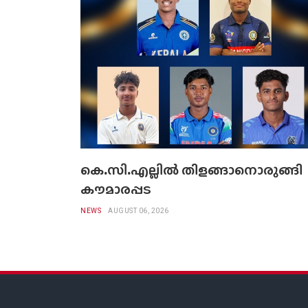
കെ.സി.എല്ലിൽ തിളങ്ങാനൊരുങ്ങി
കൗമാരപ്പട
NEWS
AUGUST 06, 2026