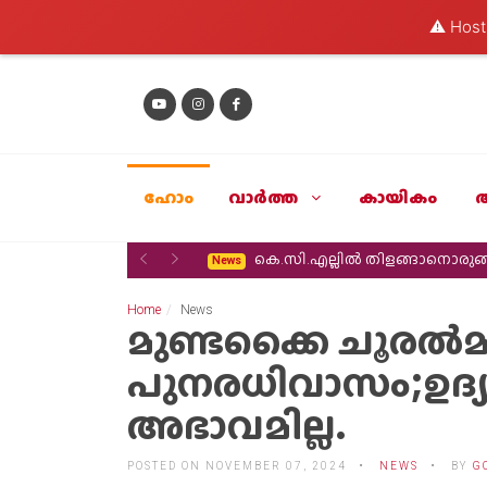
⚠️ Hosti
ഹോം
വാര്‍ത്ത
കായികം
Previous
Next
കെ.സി.എല്ലിൽ തിളങ്ങാനൊരുങ്ങ
News
Home
News
മുണ്ടക്കൈ ചൂരല്‍
പുനരധിവാസം;ഉദ്
അഭാവമില്ല.
POSTED ON NOVEMBER 07, 2024
NEWS
BY
G