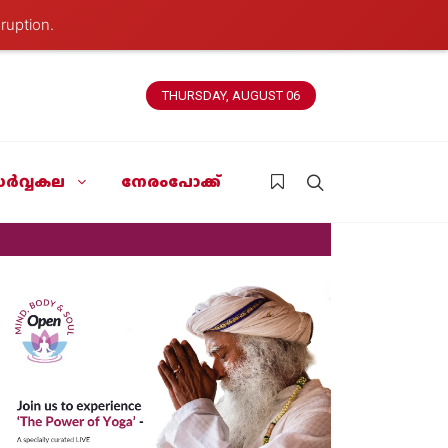
ruption.
THURSDAY, AUGUST 06
ർവ്വകല
നേരംപോക്ക്
News