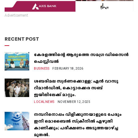
Advertisement
RECENT POST
കേരളത്തിന്റെ ആദ്യത്തെ സമഗ്ര ഡിസൈൻ
ഫെസ്റ്റിവൽ
BUSINESS
FEBRUARY 18, 2026
ശബരിമല സ്വർണക്കൊള്ള: എൻ വാസു
റിമാൻഡിൽ, കൊട്ടാരക്കര സബ്
ജയിലിലേക്ക് മാറ്റും.
LOCALNEWS
NOVEMBER 12, 2025
നമ്പറിനൊപ്പം വിളിക്കുന്നയാളുടെ പേരും
ഇനി മൊബൈൽ സ്‌ക്രീനില്‍ എഴുതി
കാണിക്കും; പരീക്ഷണം അടുത്തയാഴ്‌ച്ച
മുതല്‍.