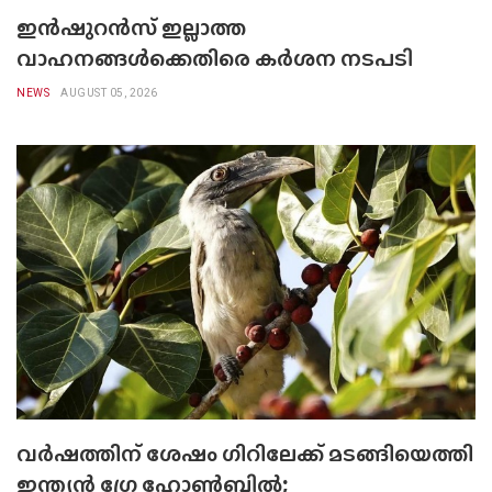
ഇൻഷുറൻസ് ഇല്ലാത്ത
വാഹനങ്ങൾക്കെതിരെ കർശന നടപടി
NEWS
AUGUST 05, 2026
വർഷത്തിന് ശേഷം ഗിറിലേക്ക് മടങ്ങിയെത്തി
ഇന്ത്യൻ ഗ്രേ ഹോൺബിൽ;