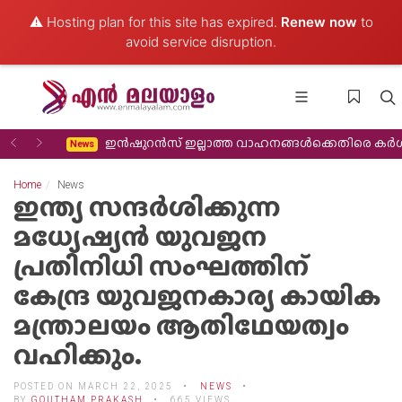
⚠️ Hosting plan for this site has expired.
Renew now
to
avoid service disruption.
Previous
Next
്ഞവരെ കാണാൻ
ഇൻഷുറൻസ് ഇല്ലാത്ത വാഹനങ്ങൾക്കെതിരെ കർ
News
Home
News
ഇന്ത്യ സന്ദർശിക്കുന്ന
മധ്യേഷ്യൻ യുവജന
പ്രതിനിധി സംഘത്തിന്
കേന്ദ്ര യുവജനകാര്യ കായിക
മന്ത്രാലയം ആതിഥേയത്വം
വഹിക്കും.
POSTED ON MARCH 22, 2025
NEWS
BY
GOUTHAM PRAKASH
665 VIEWS